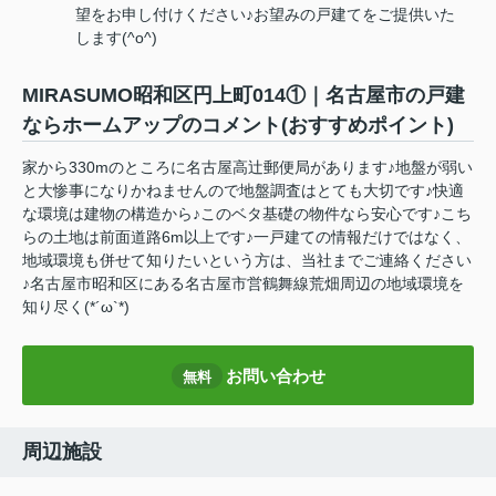
望をお申し付けください♪お望みの戸建てをご提供いた
します(^o^)
MIRASUMO昭和区円上町014①｜名古屋市の戸建
ならホームアップのコメント(おすすめポイント)
家から330mのところに名古屋高辻郵便局があります♪地盤が弱い
と大惨事になりかねませんので地盤調査はとても大切です♪快適
な環境は建物の構造から♪このベタ基礎の物件なら安心です♪こち
らの土地は前面道路6m以上です♪一戸建ての情報だけではなく、
地域環境も併せて知りたいという方は、当社までご連絡ください
♪名古屋市昭和区にある名古屋市営鶴舞線荒畑周辺の地域環境を
知り尽く(*´ω`*)
お問い合わせ
無料
周辺施設