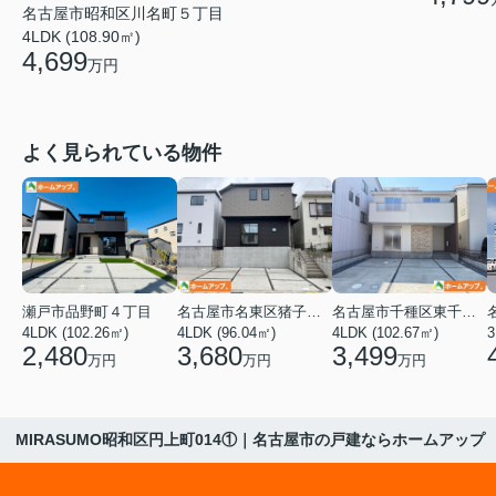
名古屋市昭和区川名町５丁目
4LDK (108.90㎡)
4,699
万円
よく見られている物件
瀬戸市品野町４丁目
名古屋市名東区猪子石１丁目
名古屋市千種区東千種台
4LDK (102.26㎡)
4LDK (96.04㎡)
4LDK (102.67㎡)
2,480
3,680
3,499
万円
万円
万円
MIRASUMO昭和区円上町014①｜名古屋市の戸建ならホームアップ