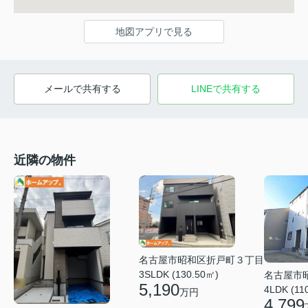
地図アプリで見る
メールで共有する
LINEで共有する
近隣の物件
名古屋市昭和区折戸町３丁目
3SLDK (130.50㎡)
名古屋市
5,190
4LDK (11
万円
4,799