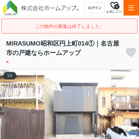
0
ログイン
お気に入り
この物件の募集は終了しました。
MIRASUMO昭和区円上町014①｜名古屋
市の戸建ならホームアップ
-
1
/
1