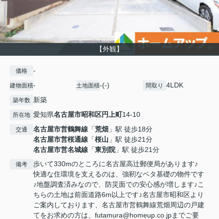
【外観】
-
価格
-
-(-)
4LDK
建物面積
土地面積
間取り
新築
築年数
愛知県
名古屋市昭和区
円上町
14-10
所在地
名古屋市営鶴舞線
「
荒畑
」駅 徒歩18分
交通
名古屋市営桜通線
「
桜山
」駅 徒歩21分
名古屋市営名城線
「
東別院
」駅 徒歩21分
歩いて330mのところに名古屋高辻郵便局があります♪
備考
快適な住環境を支えるのは、強靭なベタ基礎の物件です
♪地盤調査済みなので、防災面での安心感が増します♪こ
ちらの土地は前面道路6m以上です♪名古屋市昭和区より
ご案内しております、名古屋市営鶴舞線荒畑周辺の戸建
てをお求めの方は、futamura@homeup.co.jpまでご要