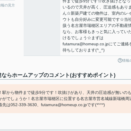
件まで徒歩9分です☆吹き抜けとなっ
情報の見方
いるので天井が高く、圧迫感もあり
ん☆新築戸建ての物件は、室内のレ
ウトも自分好みに変更可能です☆当
扱う名古屋市瑞穂区エリアの不動産
なら、お客様もきっと気に入ってい
けるでしょう☆まずは
futamura@homeup.co.jpにてご連
待ちしております(^_^)
情報
戸建ならホームアップのコメント(おすすめポイント)
！駅から物件まで徒歩9分です！吹抜けがあり、天井の圧迫感が無いの
かがでしょうか！名古屋市瑞穂区に位置する名古屋市営名城線新瑞橋周
9-3630、futamura@homeup.co.jpです(*^^*)