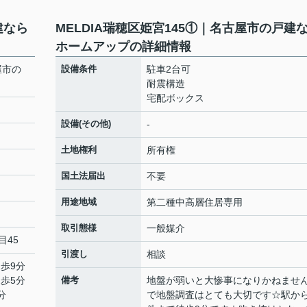
建なら
MELDIA瑞穂区姫宮145①｜名古屋市の戸建
ホームアップの詳細情報
屋市の
設備条件
駐車2台可
耐震構造
宅配ボックス
設備(その他)
-
土地権利
所有権
国土法届出
不要
用途地域
第二種中高層住居専用
取引態様
一般媒介
目45
引渡し
相談
徒歩9分
徒歩5分
備考
地盤が弱いと大惨事になりかねませ
分
で地盤調査はとても大切です☆駅か