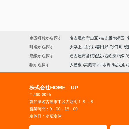
市区町村から探す
名古屋市守山区
名古屋市緑区
町名から探す
大字上志段味
春田野
砂口町
沿線から探す
名古屋市営桜通線
名鉄瀬戸線
駅から探す
大曽根
高蔵寺
中水野
尾張旭
株式会社HOME UP
〒460-0025
愛知県名古屋市中区古渡町１８－８
営業時間：
9：00～18：00
定休日：
水曜定休