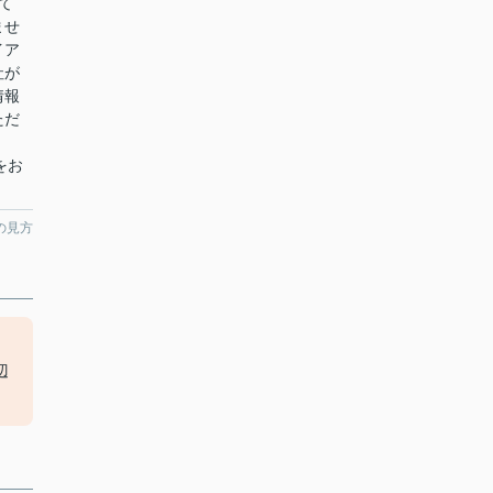
て
ませ
イア
社が
情報
ただ
絡をお
の見方
も
辺