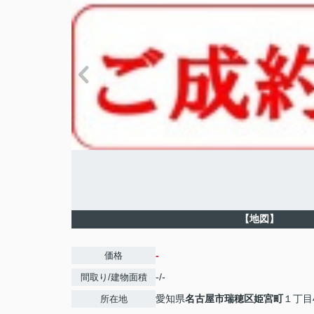
【地図】
-
価格
-/-
間取り/建物面積
愛知県
名古屋市瑞穂区
姫宮町
１丁目
所在地