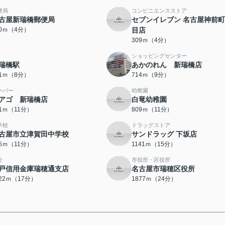
便局
コンビニエンスストア
古屋新瑞橋郵便局
セブンイレブン 名古屋神前町
50ｍ（4分）
目店
309ｍ（4分）
ショッピングセンター
瑞橋駅
あかのれん 新瑞橋店
01ｍ（8分）
714ｍ（9分）
ーパー
幼稚園
アゴ 新瑞橋店
白竜幼稚園
01ｍ（11分）
809ｍ（11分）
学校
ドラッグストア
古屋市立津賀田中学校
サンドラッグ 下坂店
45ｍ（11分）
1141ｍ（15分）
行
市役所・区役所
戸信用金庫瑞穂通支店
名古屋市瑞穂区役所
322ｍ（17分）
1877ｍ（24分）