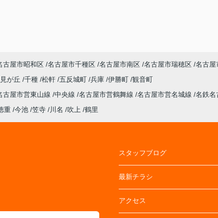
名古屋市昭和区
名古屋市千種区
名古屋市南区
名古屋市瑞穂区
名古屋
潮見が丘
千種
松軒
五反城町
兵庫
伊勝町
観音町
名古屋市営東山線
中央線
名古屋市営鶴舞線
名古屋市営名城線
名鉄名
徳重
今池
笠寺
川名
吹上
鶴里
スタッフブログ
最新チラシ
アクセス