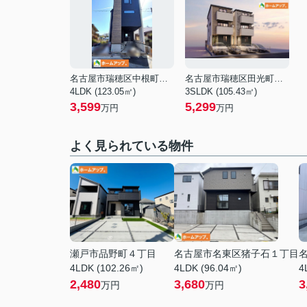
名古屋市瑞穂区中根町３丁目
名古屋市瑞穂区田光町３丁目
4LDK (123.05㎡)
3SLDK (105.43㎡)
3,599
5,299
万円
万円
よく見られている物件
瀬戸市品野町４丁目
名古屋市名東区猪子石１丁目
4LDK (102.26㎡)
4LDK (96.04㎡)
4
2,480
3,680
3
万円
万円