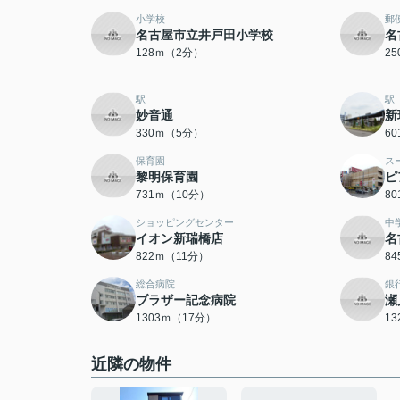
小学校
郵
名古屋市立井戸田小学校
名
128ｍ（2分）
2
駅
駅
妙音通
新
330ｍ（5分）
6
保育園
ス
黎明保育園
ピ
731ｍ（10分）
8
ショッピングセンター
中
イオン新瑞橋店
名
822ｍ（11分）
8
総合病院
銀
ブラザー記念病院
瀬
1303ｍ（17分）
1
近隣の物件