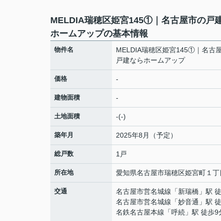
MELDIA瑞穂区姫宮145①｜名古屋市の戸
ホームアップの基本情報
物件名
MELDIA瑞穂区姫宮145①｜名古
戸建ならホームアップ
価格
-
建物面積
-
土地面積
-(-)
築年月
2025年8月（予定）
総戸数
1戸
所在地
愛知県
名古屋市瑞穂区
姫宮町
１丁
交通
名古屋市営名城線
「
新瑞橋
」駅 
名古屋市営名城線
「
妙音通
」駅 
名鉄名古屋本線
「
呼続
」駅 徒歩9