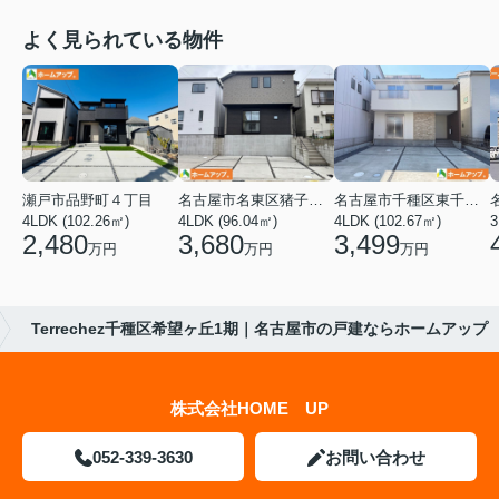
よく見られている物件
瀬戸市品野町４丁目
名古屋市名東区猪子石１丁目
名古屋市千種区東千種台
4LDK (102.26㎡)
4LDK (96.04㎡)
4LDK (102.67㎡)
2,480
3,680
3,499
万円
万円
万円
Terrechez千種区希望ヶ丘1期｜名古屋市の戸建ならホームアップ
株式会社HOME UP
052-339-3630
お問い合わせ