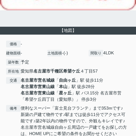
【地図】
-
価格
-
-(-)
4LDK
建物面積
土地面積
間取り
予定
築年数
愛知県
名古屋市千種区
希望ケ丘
４丁目57
所在地
名古屋市営名城線
「
自由ヶ丘
」駅 徒歩11分
交通
名古屋市営東山線
「
本山
」駅 徒歩28分
名古屋市営東山線
「
星ヶ丘
」駅 バス15分 名古屋市営
「希望ケ丘四丁目（愛知県）」 停歩3分
便利なスーパー「富士見台フランテ」まで353mです♪
備考
新築の戸建て物件です♪駅までは徒歩11分でアクセス可
能です♪築2年以内の物件ですので、外観もキレイです♪
名古屋市営名城線自由ヶ丘周辺の一戸建てをお探しの方
は、HOME UPにご希望の条件をお聞かせください