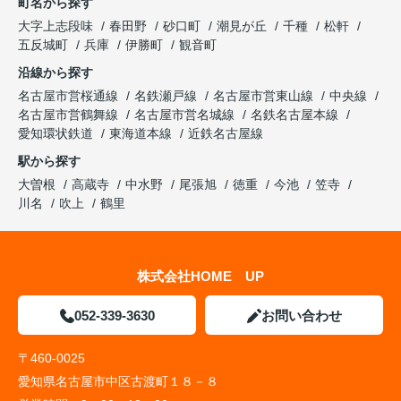
町名から探す
大字上志段味
春田野
砂口町
潮見が丘
千種
松軒
五反城町
兵庫
伊勝町
観音町
沿線から探す
名古屋市営桜通線
名鉄瀬戸線
名古屋市営東山線
中央線
名古屋市営鶴舞線
名古屋市営名城線
名鉄名古屋本線
愛知環状鉄道
東海道本線
近鉄名古屋線
駅から探す
大曽根
高蔵寺
中水野
尾張旭
徳重
今池
笠寺
川名
吹上
鶴里
株式会社HOME UP
052-339-3630
お問い合わせ
〒460-0025
愛知県名古屋市中区古渡町１８－８