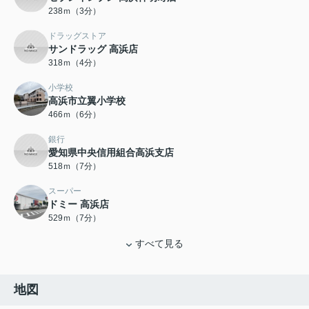
238ｍ（3分）
ドラッグストア
サンドラッグ 高浜店
318ｍ（4分）
小学校
高浜市立翼小学校
466ｍ（6分）
銀行
愛知県中央信用組合高浜支店
518ｍ（7分）
スーパー
ドミー 高浜店
529ｍ（7分）
すべて見る
地図