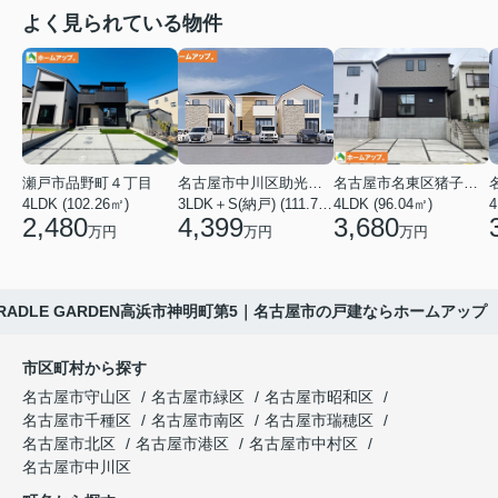
よく見られている物件
瀬戸市品野町４丁目
名古屋市中川区助光１丁目
名古屋市名東区猪子石１丁目
4LDK (102.26㎡)
3LDK＋S(納戸) (111.78㎡)
4LDK (96.04㎡)
4
2,480
4,399
3,680
万円
万円
万円
RADLE GARDEN高浜市神明町第5｜名古屋市の戸建ならホームアップ
市区町村から探す
名古屋市守山区
名古屋市緑区
名古屋市昭和区
名古屋市千種区
名古屋市南区
名古屋市瑞穂区
名古屋市北区
名古屋市港区
名古屋市中村区
名古屋市中川区