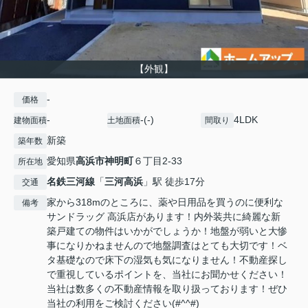
【外観】
-
価格
-
-(-)
4LDK
建物面積
土地面積
間取り
新築
築年数
愛知県
高浜市
神明町
６丁目2-33
所在地
名鉄三河線
「
三河高浜
」駅 徒歩17分
交通
家から318mのところに、薬や日用品を買うのに便利な
備考
サンドラッグ 高浜店があります！内外装共に綺麗な新
築戸建ての物件はいかがでしょうか！地盤が弱いと大惨
事になりかねませんので地盤調査はとても大切です！ベ
タ基礎なので床下の湿気も気になりません！不動産探し
で重視しているポイントを、当社にお聞かせください！
当社は数多くの不動産情報を取り扱っております！ぜひ
当社の利用をご検討ください(#^^#)