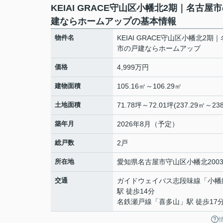
KEIAI GRACE守山区小幡北2期｜名古屋
建ならホームアップの基本情報
物件名
KEIAI GRACE守山区小幡北2期
市の戸建ならホームアップ
価格
4,999万円
建物面積
105.16㎡～106.29㎡
土地面積
71.78坪～72.01坪(237.29㎡～238
築年月
2026年8月（予定）
総戸数
2戸
所在地
愛知県
名古屋市守山区
小幡北
200
交通
ガイドウェイバス志段味線
「
小幡
駅 徒歩14分
名鉄瀬戸線
「
喜多山
」駅 徒歩17