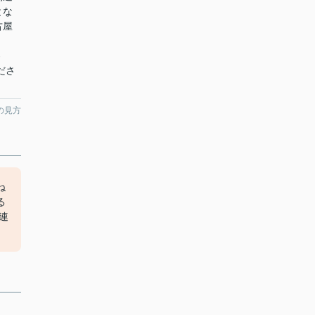
とな
古屋
、
-
ださ
の見方
ね
る
ご連