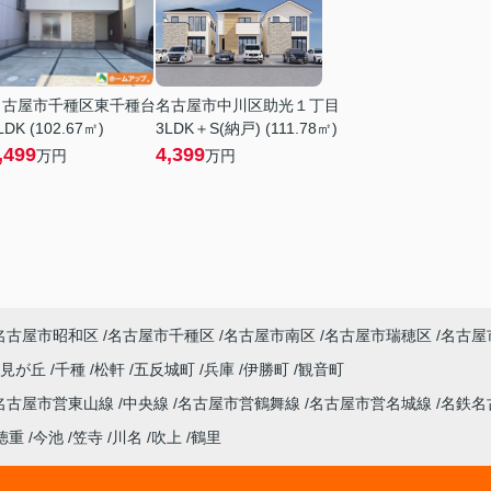
名古屋市千種区東千種台
名古屋市中川区助光１丁目
LDK (102.67㎡)
3LDK＋S(納戸) (111.78㎡)
,499
4,399
万円
万円
名古屋市昭和区
名古屋市千種区
名古屋市南区
名古屋市瑞穂区
名古屋
潮見が丘
千種
松軒
五反城町
兵庫
伊勝町
観音町
名古屋市営東山線
中央線
名古屋市営鶴舞線
名古屋市営名城線
名鉄名
徳重
今池
笠寺
川名
吹上
鶴里