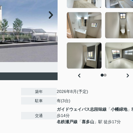
2026年8月(予定)
築年
有(3台)
駐車
ガイドウェイバス志段味線
「
小幡緑地
」
歩14分
交通
名鉄瀬戸線
「
喜多山
」駅 徒歩17分