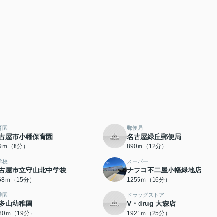
育園
郵便局
古屋市小幡保育園
名古屋緑丘郵便局
19ｍ（8分）
890ｍ（12分）
学校
スーパー
古屋市立守山北中学校
ナフコ不二屋小幡緑地店
168ｍ（15分）
1255ｍ（16分）
稚園
ドラッグストア
多山幼稚園
V・drug 大森店
480ｍ（19分）
1921ｍ（25分）