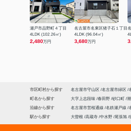
瀬戸市品野町４丁目
名古屋市名東区猪子石１丁目
4LDK (102.26㎡)
4LDK (96.04㎡)
4
2,480
3,680
3
万円
万円
市区町村から探す
名古屋市守山区
名古屋市緑区
町名から探す
大字上志段味
春田野
砂口町
沿線から探す
名古屋市営桜通線
名鉄瀬戸線
駅から探す
大曽根
高蔵寺
中水野
尾張旭