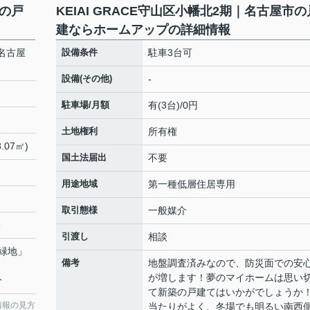
市の戸
KEIAI GRACE守山区小幡北2期｜名古屋市の
建ならホームアップの詳細情報
｜名古屋
設備条件
駐車3台可
設備(その他)
-
駐車場/月額
有(3台)/0円
土地権利
所有権
.07㎡)
国土法届出
不要
用途地域
第一種低層住居専用
取引態様
一般媒介
3
引渡し
相談
緑地
」
備考
地盤調査済みなので、防災面での安
が増します！夢のマイホームは思い
分
て新築の戸建てはいかがでしょうか
情報の見方
当たりがよく、冬場でも明るい南西