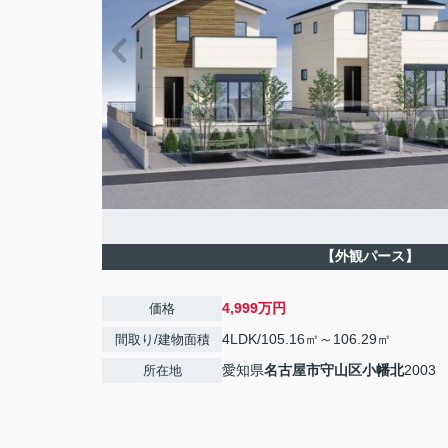
【外観パース】
4,999万円
価格
4LDK/105.16㎡～106.29㎡
間取り/建物面積
愛知県
名古屋市守山区
小幡北
2003
所在地