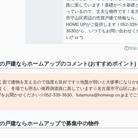
路に面しています！基礎がベタ基礎
っているので、丈夫な物件です！名
市守山区周辺の売買戸建て情報なら
HOME UPがご提供します！052-339
3630から、いつでもお問い合わせく
い(*´ω`*)
情報
古屋市の戸建ならホームアップのコメント(おすすめポイント)
く面で建物を支えるので強度も良好です☆地盤が弱いと大惨事になりか
よく、冬場でも明るい南西側道路に面しています☆名古屋市守山区にあ
せください☆052-339-3630、futamura@homeup.co.jpまで
古屋市の戸建ならホームアップで募集中の物件