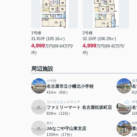
1号棟
2号棟
31.81坪 (105.16㎡)
32.15坪 (106.29㎡)
4,999
4,999
万円(69.64万円/
万円(69.42万円/
坪)
坪)
周辺施設
小学校
保
名古屋市立小幡北小学校
名
414ｍ（6分）
6
コンビニエンスストア
中
ファミリーマート 名古屋松坂町店
名
928ｍ（12分）
1
銀行
幼
JAなごや守山東支店
喜
1334ｍ（17分）
1