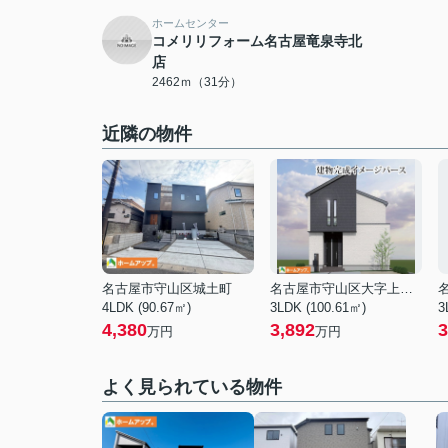
ホームセンター
コメリリフォーム名古屋竜泉寺北
店
2462ｍ（31分）
近隣の物件
名古屋市守山区城土町
名古屋市守山区大字上志段味字海東
4LDK (90.67㎡)
3LDK (100.61㎡)
3
4,380
3,892
3
万円
万円
よく見られている物件