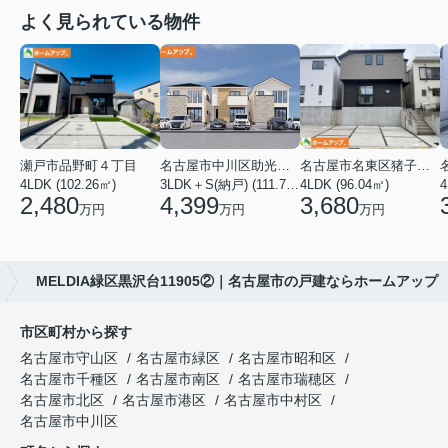
よく見られている物件
瀬戸市品野町４丁目
名古屋市中川区助光１丁目
名古屋市名東区猪子石１丁目
4LDK (102.26㎡)
3LDK＋S(納戸) (111.78㎡)
4LDK (96.04㎡)
4
2,480
4,399
3,680
万円
万円
万円
MELDIA緑区黒沢台11905②｜名古屋市の戸建ならホームアップ
市区町村から探す
名古屋市守山区
名古屋市緑区
名古屋市昭和区
名古屋市千種区
名古屋市南区
名古屋市瑞穂区
名古屋市北区
名古屋市港区
名古屋市中村区
名古屋市中川区