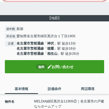
【地図】
新築
築年数
愛知県名古屋市緑区黒沢台１丁目1905
所在地
名古屋市営桜通線
「
神沢
」駅 徒歩13分
交通
名古屋市営桜通線
「
徳重
」駅 徒歩18分
名古屋市営桜通線
「
相生山
」駅 徒歩26分
お問い合わせ
無料
基本情報
設備条件
周辺環境
MELDIA緑区黒沢台11905②｜名古屋市の戸建
物件名
ならホームアップ