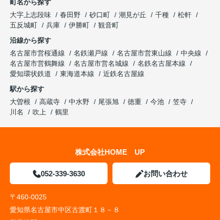
町名から探す
大字上志段味
春田野
砂口町
潮見が丘
千種
松軒
五反城町
兵庫
伊勝町
観音町
沿線から探す
名古屋市営桜通線
名鉄瀬戸線
名古屋市営東山線
中央線
名古屋市営鶴舞線
名古屋市営名城線
名鉄名古屋本線
愛知環状鉄道
東海道本線
近鉄名古屋線
駅から探す
大曽根
高蔵寺
中水野
尾張旭
徳重
今池
笠寺
川名
吹上
鶴里
株式会社HOME UP
052-339-3630
お問い合わせ
〒460-0025
愛知県名古屋市中区古渡町１８－８