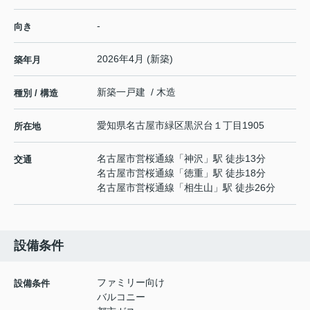
-
向き
2026年4月 (新築)
築年月
新築一戸建 / 木造
種別 / 構造
愛知県
名古屋市緑区
黒沢台
１丁目1905
所在地
名古屋市営桜通線
「
神沢
」駅 徒歩13分
交通
名古屋市営桜通線
「
徳重
」駅 徒歩18分
名古屋市営桜通線
「
相生山
」駅 徒歩26分
設備条件
ファミリー向け
設備条件
バルコニー