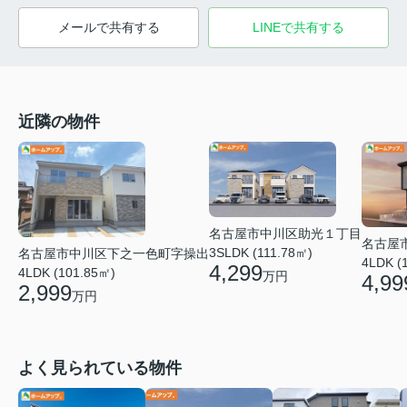
メールで共有する
LINEで共有する
近隣の物件
名古屋市中川区助光１丁目
名古屋
3SLDK (111.78㎡)
名古屋市中川区下之一色町字操出
4LDK (
4,299
4LDK (101.85㎡)
万円
4,99
2,999
万円
よく見られている物件