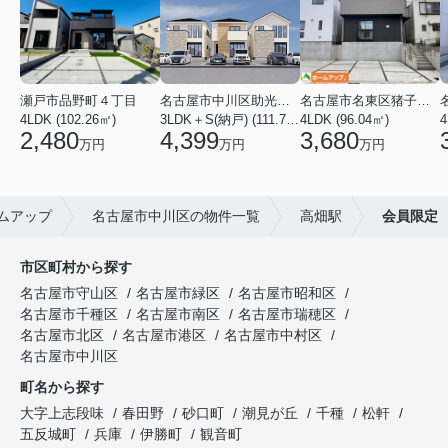
瀬戸市品野町４丁目
名古屋市中川区助光１丁目
名古屋市名東区猪子石１丁目
4LDK (102.26㎡)
3LDK＋S(納戸) (111.78㎡)
4LDK (96.04㎡)
4
2,480
4,399
3,680
万円
万円
万円
ムアップ
名古屋市中川区の物件一覧
高畑駅
会員限定
市区町村から探す
名古屋市守山区
名古屋市緑区
名古屋市昭和区
名古屋市千種区
名古屋市南区
名古屋市瑞穂区
名古屋市北区
名古屋市港区
名古屋市中村区
名古屋市中川区
町名から探す
大字上志段味
春田野
砂口町
潮見が丘
千種
松軒
五反城町
兵庫
伊勝町
観音町