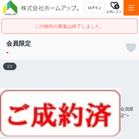
0
ログイン
お気に入り
この物件の募集は終了しました。
会員限定
-
1
/
1
会員限
定">