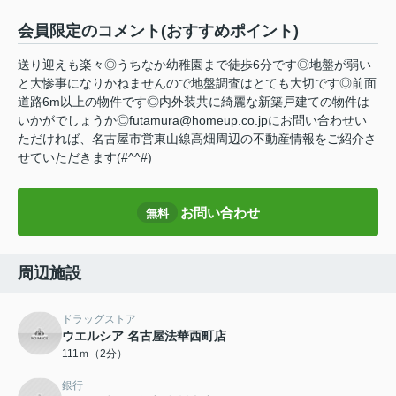
会員限定
のコメント(おすすめポイント)
送り迎えも楽々◎うちなか幼稚園まで徒歩6分です◎地盤が弱い
と大惨事になりかねませんので地盤調査はとても大切です◎前面
道路6m以上の物件です◎内外装共に綺麗な新築戸建ての物件は
いかがでしょうか◎futamura@homeup.co.jpにお問い合わせい
ただければ、名古屋市営東山線高畑周辺の不動産情報をご紹介さ
せていただきます(#^^#)
お問い合わせ
無料
周辺施設
ドラッグストア
ウエルシア 名古屋法華西町店
111ｍ（2分）
銀行