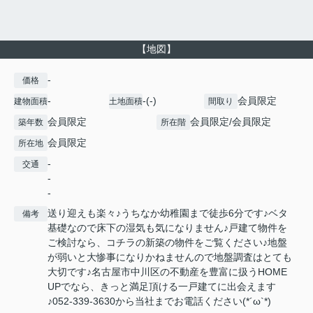
【地図】
-
価格
-
-(-)
会員限定
建物面積
土地面積
間取り
会員限定
会員限定
/
会員限定
築年数
所在階
会員限定
所在地
-
交通
-
-
送り迎えも楽々♪うちなか幼稚園まで徒歩6分です♪ベタ
備考
基礎なので床下の湿気も気になりません♪戸建て物件を
ご検討なら、コチラの新築の物件をご覧ください♪地盤
が弱いと大惨事になりかねませんので地盤調査はとても
大切です♪名古屋市中川区の不動産を豊富に扱うHOME
UPでなら、きっと満足頂ける一戸建てに出会えます
♪052-339-3630から当社までお電話ください(*´ω`*)