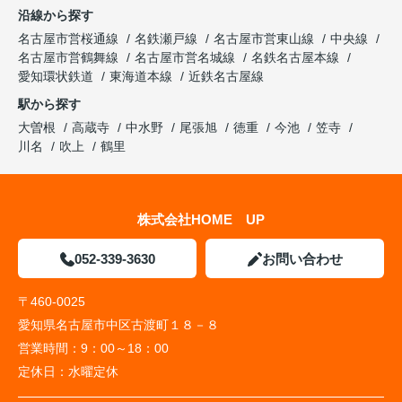
沿線から探す
名古屋市営桜通線
名鉄瀬戸線
名古屋市営東山線
中央線
名古屋市営鶴舞線
名古屋市営名城線
名鉄名古屋本線
愛知環状鉄道
東海道本線
近鉄名古屋線
駅から探す
大曽根
高蔵寺
中水野
尾張旭
徳重
今池
笠寺
川名
吹上
鶴里
株式会社HOME UP
052-339-3630
お問い合わせ
〒460-0025
愛知県名古屋市中区古渡町１８－８
営業時間：
9：00～18：00
定休日：
水曜定休