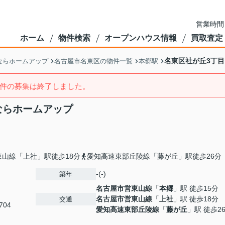
営業時間
ホーム
物件検索
オープンハウス情報
買取査定
名東区社が丘3丁
ならホームアップ
名古屋市名東区の物件一覧
本郷駅
件の募集は終了しました。
ならホームアップ
山線「上社」駅徒歩18分
愛知高速東部丘陵線「藤が丘」駅徒歩26分
-(-)
築年
名古屋市営東山線
「
本郷
」駅 徒歩15分
名古屋市営東山線
「
上社
」駅 徒歩18分
交通
04
愛知高速東部丘陵線
「
藤が丘
」駅 徒歩2