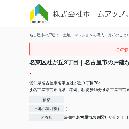
名古屋市の戸建て・土地・マンションの購入・売却のこと
この物
名東区社が丘3丁目｜名古屋市の戸建
-
愛知県
名古屋市名東区
社が丘
３丁目704
名古屋市営東山線「本郷」駅徒歩15分
名古屋市営東
-
価格
-(-)
土地面積(坪数)
愛知県
名古屋市名東区
社が丘
３丁目7
所在地