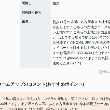
引渡し
相談
開発許可番号
-
備考
徒歩11分の場所に名古屋市立上社小
があります☆こちらの売地はニーズ
い土地です☆こちらの土地は前面道
6m以上です☆駅まで徒歩15分でアク
ス可能です☆HOME UPがお客様の
マイホームを叶えるお手伝いをいた
す☆お電話052-339-3630またはEメ
futamura@homeup.co.jpまでお気
連絡ください(^_^)
情報
ームアップのコメント(おすすめポイント)
す。土地の購入をお考えの方、コチラの売地をご覧ください。駅までは徒
6m以上です。名古屋市名東区にある名古屋市営東山線本郷周辺の土地
ります。ぜひHOME UPまでお問い合わせくださいませ。