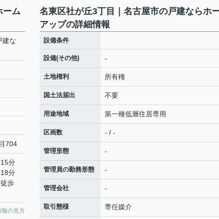
ホーム
名東区社が丘3丁目｜名古屋市の戸建ならホ
アップの詳細情報
戸建な
設備条件
設備(その他)
-
土地権利
所有権
国土法届出
不要
用途地域
第一種低層住居専用
区画数
- / -
目704
管理形態
-
15分
管理員の勤務形態
-
18分
 徒歩
管理会社
-
取引態様
専任媒介
情報の見方