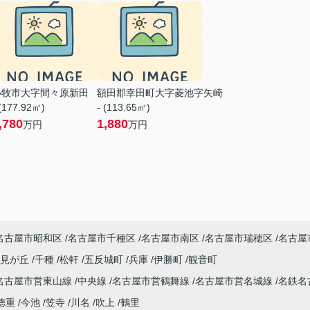
小牧市大字間々原新田
額田郡幸田町大字菱池字矢崎
 (177.92㎡)
- (113.65㎡)
,780
1,880
万円
万円
名古屋市昭和区
名古屋市千種区
名古屋市南区
名古屋市瑞穂区
名古屋
潮見が丘
千種
松軒
五反城町
兵庫
伊勝町
観音町
名古屋市営東山線
中央線
名古屋市営鶴舞線
名古屋市営名城線
名鉄名
徳重
今池
笠寺
川名
吹上
鶴里