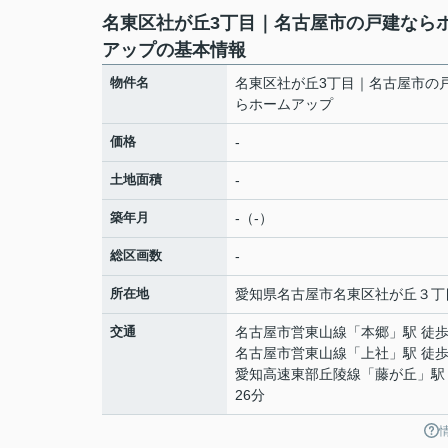
名東区社が丘3丁目｜名古屋市の戸建なら
アップの基本情報
物件名
名東区社が丘3丁目｜名古屋市の
らホームアップ
価格
-
土地面積
-
築年月
-（-）
総区画数
-
所在地
愛知県
名古屋市名東区
社が丘
３丁
交通
名古屋市営東山線
「
本郷
」駅 徒歩
名古屋市営東山線
「
上社
」駅 徒歩
愛知高速東部丘陵線
「
藤が丘
」駅
26分