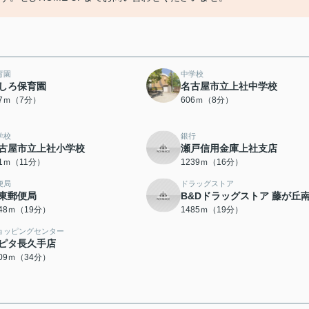
育園
中学校
しろ保育園
名古屋市立上社中学校
87ｍ（7分）
606ｍ（8分）
学校
銀行
古屋市立上社小学校
瀬戸信用金庫上社支店
71ｍ（11分）
1239ｍ（16分）
便局
ドラッグストア
東郵便局
B&Dドラッグストア 藤が丘
448ｍ（19分）
1485ｍ（19分）
ョッピングセンター
ピタ長久手店
709ｍ（34分）