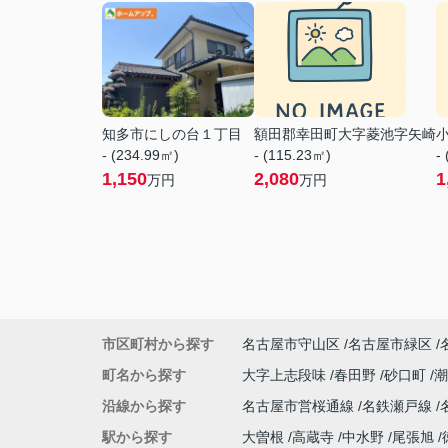
知多市にしの台１丁目
額田郡幸田町大字菱池字矢崎
- (234.99㎡)
- (115.23㎡)
-
1,150
2,080
1
万円
万円
市区町村から探す
名古屋市守山区
名古屋市緑区
町名から探す
大字上志段味
春田野
砂口町
沿線から探す
名古屋市営桜通線
名鉄瀬戸線
駅から探す
大曽根
高蔵寺
中水野
尾張旭