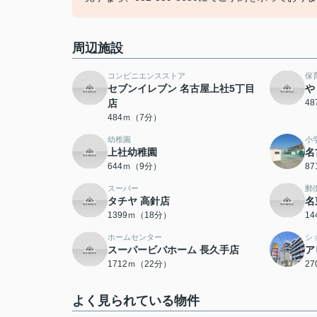
周辺施設
コンビニエンスストア
保
セブンイレブン 名古屋上社5丁目
や
店
4
484ｍ（7分）
幼稚園
小
上社幼稚園
名
644ｍ（9分）
8
スーパー
郵
タチヤ 高針店
名
1399ｍ（18分）
1
ホームセンター
シ
スーパービバホーム 長久手店
ア
1712ｍ（22分）
2
よく見られている物件