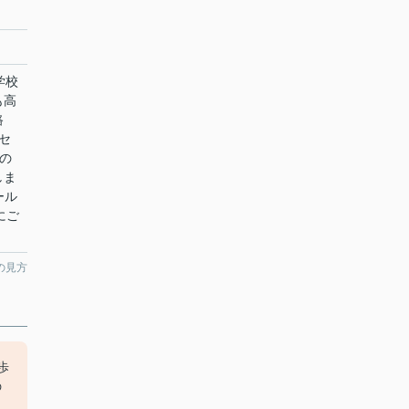
学校
も高
路
セ
夢の
しま
ール
軽にご
の見方
歩
の