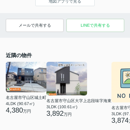
地図アプリで見る
メールで共有する
LINEで共有する
近隣の物件
名古屋市守山区城土町
名古屋市守山区大字上志段味字海東
4LDK (90.67㎡)
3LDK (100.61㎡)
名古屋市
4,380
万円
3,892
3LDK (97
万円
3,874