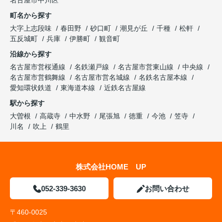
名古屋市中川区
町名から探す
大字上志段味
春田野
砂口町
潮見が丘
千種
松軒
五反城町
兵庫
伊勝町
観音町
沿線から探す
名古屋市営桜通線
名鉄瀬戸線
名古屋市営東山線
中央線
名古屋市営鶴舞線
名古屋市営名城線
名鉄名古屋本線
愛知環状鉄道
東海道本線
近鉄名古屋線
駅から探す
大曽根
高蔵寺
中水野
尾張旭
徳重
今池
笠寺
川名
吹上
鶴里
株式会社HOME UP
052-339-3630
お問い合わせ
〒460-0025