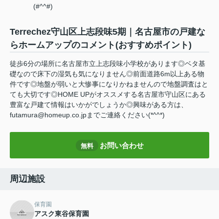
(#^^#)
Terrechez守山区上志段味5期｜名古屋市の戸建な
らホームアップのコメント(おすすめポイント)
徒歩6分の場所に名古屋市立上志段味小学校があります◎ベタ基
礎なので床下の湿気も気になりません◎前面道路6m以上ある物
件です◎地盤が弱いと大惨事になりかねませんので地盤調査はと
ても大切です◎HOME UPがオススメする名古屋市守山区にある
豊富な戸建て情報はいかがでしょうか◎興味がある方は、
futamura@homeup.co.jpまでご連絡ください(*^^*)
お問い合わせ
無料
周辺施設
保育園
アスク東谷保育園