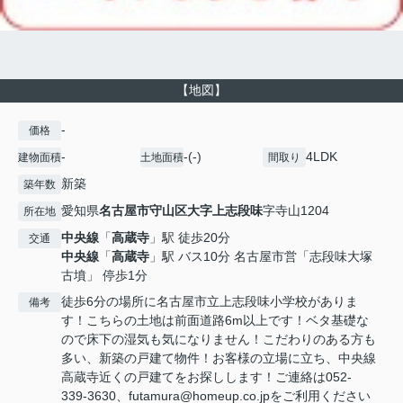
【地図】
-
価格
-
-(-)
4LDK
建物面積
土地面積
間取り
新築
築年数
愛知県
名古屋市守山区
大字上志段味
字寺山1204
所在地
中央線
「
高蔵寺
」駅 徒歩20分
交通
中央線
「
高蔵寺
」駅 バス10分 名古屋市営「志段味大塚
古墳」 停歩1分
徒歩6分の場所に名古屋市立上志段味小学校がありま
備考
す！こちらの土地は前面道路6m以上です！ベタ基礎な
ので床下の湿気も気になりません！こだわりのある方も
多い、新築の戸建て物件！お客様の立場に立ち、中央線
高蔵寺近くの戸建てをお探しします！ご連絡は052-
339-3630、futamura@homeup.co.jpをご利用ください