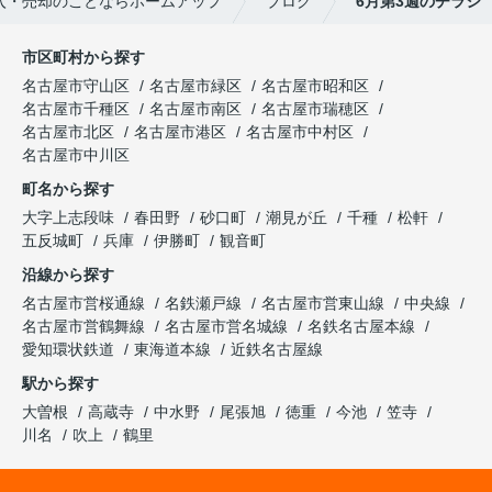
入・売却のことならホームアップ
ブログ
6月第3週のチラシ
市区町村から探す
名古屋市守山区
名古屋市緑区
名古屋市昭和区
名古屋市千種区
名古屋市南区
名古屋市瑞穂区
名古屋市北区
名古屋市港区
名古屋市中村区
名古屋市中川区
町名から探す
大字上志段味
春田野
砂口町
潮見が丘
千種
松軒
五反城町
兵庫
伊勝町
観音町
沿線から探す
名古屋市営桜通線
名鉄瀬戸線
名古屋市営東山線
中央線
名古屋市営鶴舞線
名古屋市営名城線
名鉄名古屋本線
愛知環状鉄道
東海道本線
近鉄名古屋線
駅から探す
大曽根
高蔵寺
中水野
尾張旭
徳重
今池
笠寺
川名
吹上
鶴里