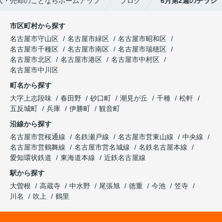
入・売却のことならホームアップ
ブログ
6月第2週のチラシ
市区町村から探す
名古屋市守山区
名古屋市緑区
名古屋市昭和区
名古屋市千種区
名古屋市南区
名古屋市瑞穂区
名古屋市北区
名古屋市港区
名古屋市中村区
名古屋市中川区
町名から探す
大字上志段味
春田野
砂口町
潮見が丘
千種
松軒
五反城町
兵庫
伊勝町
観音町
沿線から探す
名古屋市営桜通線
名鉄瀬戸線
名古屋市営東山線
中央線
名古屋市営鶴舞線
名古屋市営名城線
名鉄名古屋本線
愛知環状鉄道
東海道本線
近鉄名古屋線
駅から探す
大曽根
高蔵寺
中水野
尾張旭
徳重
今池
笠寺
川名
吹上
鶴里