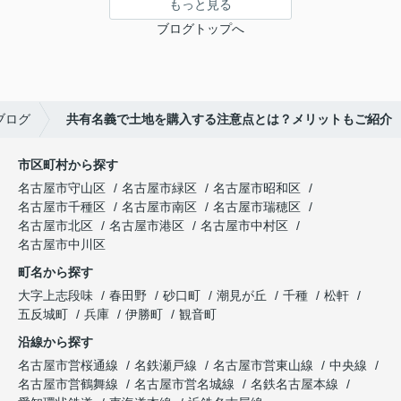
もっと見る
ブログトップへ
ブログ
共有名義で土地を購入する注意点とは？メリットもご紹介
市区町村から探す
名古屋市守山区
名古屋市緑区
名古屋市昭和区
名古屋市千種区
名古屋市南区
名古屋市瑞穂区
名古屋市北区
名古屋市港区
名古屋市中村区
名古屋市中川区
町名から探す
大字上志段味
春田野
砂口町
潮見が丘
千種
松軒
五反城町
兵庫
伊勝町
観音町
沿線から探す
名古屋市営桜通線
名鉄瀬戸線
名古屋市営東山線
中央線
名古屋市営鶴舞線
名古屋市営名城線
名鉄名古屋本線