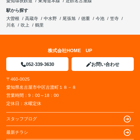
愛知環状鉄道
東海道本線
近鉄名古屋線
駅から探す
大曽根
高蔵寺
中水野
尾張旭
徳重
今池
笠寺
川名
吹上
鶴里
株式会社HOME UP
052-339-3630
お問い合わせ
〒460-0025
愛知県名古屋市中区古渡町１８－８
営業時間：
9：00～18：00
定休日：
水曜定休
スタッフブログ
最新チラシ