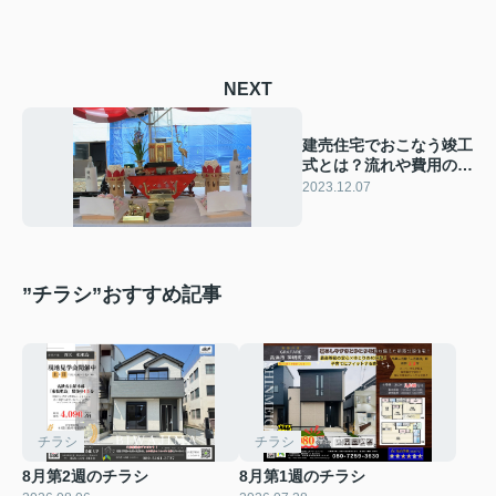
NEXT
建売住宅でおこなう竣工
式とは？流れや費用の目
安をご紹介！
2023.12.07
”チラシ”おすすめ記事
チラシ
チラシ
8月第2週のチラシ
8月第1週のチラシ