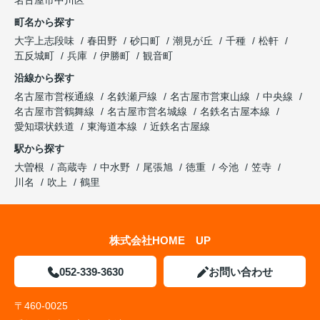
町名から探す
大字上志段味
春田野
砂口町
潮見が丘
千種
松軒
五反城町
兵庫
伊勝町
観音町
沿線から探す
名古屋市営桜通線
名鉄瀬戸線
名古屋市営東山線
中央線
名古屋市営鶴舞線
名古屋市営名城線
名鉄名古屋本線
愛知環状鉄道
東海道本線
近鉄名古屋線
駅から探す
大曽根
高蔵寺
中水野
尾張旭
徳重
今池
笠寺
川名
吹上
鶴里
株式会社HOME UP
052-339-3630
お問い合わせ
〒460-0025