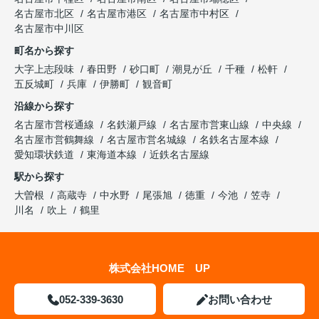
名古屋市北区
名古屋市港区
名古屋市中村区
名古屋市中川区
町名から探す
大字上志段味
春田野
砂口町
潮見が丘
千種
松軒
五反城町
兵庫
伊勝町
観音町
沿線から探す
名古屋市営桜通線
名鉄瀬戸線
名古屋市営東山線
中央線
名古屋市営鶴舞線
名古屋市営名城線
名鉄名古屋本線
愛知環状鉄道
東海道本線
近鉄名古屋線
駅から探す
大曽根
高蔵寺
中水野
尾張旭
徳重
今池
笠寺
川名
吹上
鶴里
株式会社HOME UP
052-339-3630
お問い合わせ