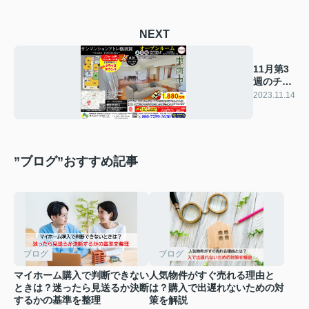
NEXT
11月第3
週のチラ
シ
2023.11.14
”ブログ”おすすめ記事
ブログ
ブログ
マイホーム購入で判断できない
人気物件がすぐ売れる理由と
ときは？迷ったら見送るか決断
は？購入で出遅れないための対
するかの基準を整理
策を解説