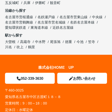
五反城町
兵庫
伊勝町
観音町
沿線から探す
名古屋市営桜通線
名鉄瀬戸線
名古屋市営東山線
中央線
名古屋市営鶴舞線
名古屋市営名城線
名鉄名古屋本線
愛知環状鉄道
東海道本線
近鉄名古屋線
駅から探す
大曽根
高蔵寺
中水野
尾張旭
徳重
今池
笠寺
川名
吹上
鶴里
株式会社HOME UP
052-339-3630
お問い合わせ
〒460-0025
愛知県名古屋市中区古渡町１８－８
営業時間：
9：00～18：00
定休日：
水曜定休