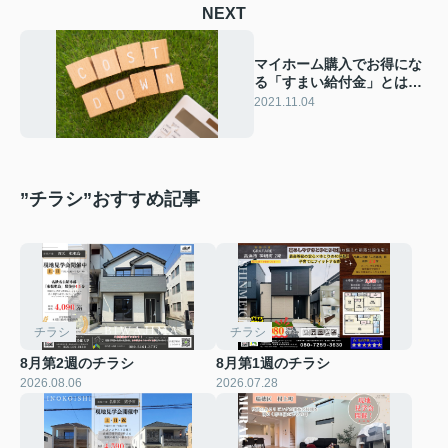
NEXT
マイホーム購入でお得にな
る「すまい給付金」とは？
受給条件や申請方法もご紹
2021.11.04
介！
”チラシ”おすすめ記事
チラシ
チラシ
8月第2週のチラシ
8月第1週のチラシ
2026.08.06
2026.07.28