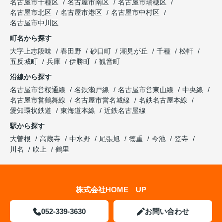
名古屋市千種区
名古屋市南区
名古屋市瑞穂区
名古屋市北区
名古屋市港区
名古屋市中村区
名古屋市中川区
町名から探す
大字上志段味
春田野
砂口町
潮見が丘
千種
松軒
五反城町
兵庫
伊勝町
観音町
沿線から探す
名古屋市営桜通線
名鉄瀬戸線
名古屋市営東山線
中央線
名古屋市営鶴舞線
名古屋市営名城線
名鉄名古屋本線
愛知環状鉄道
東海道本線
近鉄名古屋線
駅から探す
大曽根
高蔵寺
中水野
尾張旭
徳重
今池
笠寺
川名
吹上
鶴里
株式会社HOME UP
052-339-3630
お問い合わせ