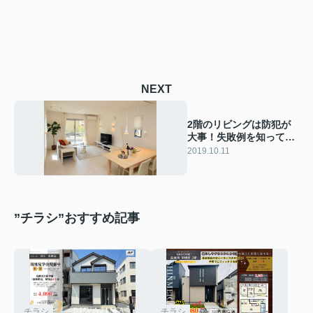
NEXT
2階のリビングは防犯が
大事！失敗例を知ってし
っかり対策しよう
2019.10.11
”チラシ”おすすめ記事
チラシ
チラシ