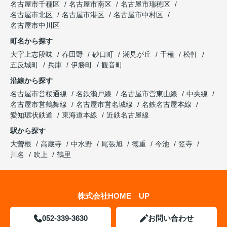
名古屋市千種区
名古屋市南区
名古屋市瑞穂区
名古屋市北区
名古屋市港区
名古屋市中村区
名古屋市中川区
町名から探す
大字上志段味
春田野
砂口町
潮見が丘
千種
松軒
五反城町
兵庫
伊勝町
観音町
沿線から探す
名古屋市営桜通線
名鉄瀬戸線
名古屋市営東山線
中央線
名古屋市営鶴舞線
名古屋市営名城線
名鉄名古屋本線
愛知環状鉄道
東海道本線
近鉄名古屋線
駅から探す
大曽根
高蔵寺
中水野
尾張旭
徳重
今池
笠寺
川名
吹上
鶴里
株式会社HOME UP
052-339-3630
お問い合わせ