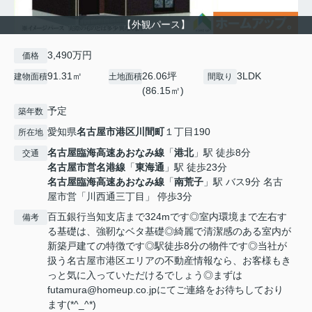
【外観パース】
3,490万円
価格
91.31㎡
26.06坪
3LDK
建物面積
土地面積
間取り
(86.15㎡)
予定
築年数
愛知県
名古屋市港区
川間町
１丁目190
所在地
名古屋臨海高速あおなみ線
「
港北
」駅 徒歩8分
交通
名古屋市営名港線
「
東海通
」駅 徒歩23分
名古屋臨海高速あおなみ線
「
南荒子
」駅 バス9分 名古
屋市営「川西通三丁目」 停歩3分
百五銀行当知支店まで324mです◎室内環境まで左右す
備考
る基礎は、強靭なベタ基礎◎綺麗で清潔感のある室内が
新築戸建ての特徴です◎駅徒歩8分の物件です◎当社が
扱う名古屋市港区エリアの不動産情報なら、お客様もき
っと気に入っていただけるでしょう◎まずは
futamura@homeup.co.jpにてご連絡をお待ちしており
ます(*^_^*)