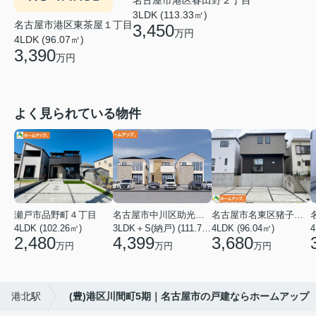
名古屋市港区春田野２丁目
3LDK (113.33㎡)
名古屋市港区東茶屋１丁目
3,450
万円
4LDK (96.07㎡)
3,390
万円
よく見られている物件
瀬戸市品野町４丁目
名古屋市中川区助光１丁目
名古屋市名東区猪子石１丁目
4LDK (102.26㎡)
3LDK＋S(納戸) (111.78㎡)
4LDK (96.04㎡)
4
2,480
4,399
3,680
万円
万円
万円
港北駅
(豊)港区川間町5期｜名古屋市の戸建ならホームアップ