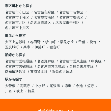
市区町村から探す
名古屋市守山区
名古屋市緑区
名古屋市昭和区
名古屋市千種区
名古屋市南区
名古屋市瑞穂区
名古屋市北区
名古屋市港区
名古屋市中村区
名古屋市中川区
町名から探す
大字上志段味
春田野
砂口町
潮見が丘
千種
松軒
五反城町
兵庫
伊勝町
観音町
沿線から探す
名古屋市営桜通線
名鉄瀬戸線
名古屋市営東山線
中央線
名古屋市営鶴舞線
名古屋市営名城線
名鉄名古屋本線
愛知環状鉄道
東海道本線
近鉄名古屋線
駅から探す
大曽根
高蔵寺
中水野
尾張旭
徳重
今池
笠寺
川名
吹上
鶴里