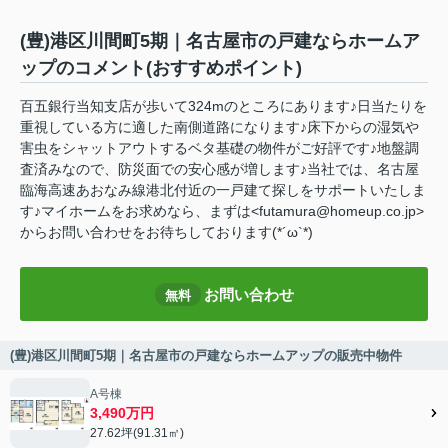
(豊)港区川間町5期｜名古屋市の戸建ならホームア
ップのコメント(おすすめポイント)
百五銀行当知支店が歩いて324mのところにあります♪日当たりを
重視している方に適した南側道路になります♪床下からの湿気や
害虫をシャットアウトするベタ基礎の物件がご好評です♪地盤調
査済みなので、防災面での安心感が増します♪当社では、名古屋
臨海高速あおなみ線港北付近の一戸建て探しをサポートいたしま
す♪マイホームをお求めなら、まずは<futamura@homeup.co.jp>
からお問い合わせをお待ちしております(*´ω`*)
お問い合わせ
無料
(豊)港区川間町5期｜名古屋市の戸建ならホームアップの販売中物件
A号棟
3,490万円
27.62坪(91.31㎡)