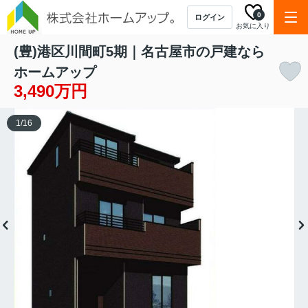
0
ログイン
お気に入り
(豊)港区川間町5期｜名古屋市の戸建なら
ホームアップ
3,490万円
1
/
16