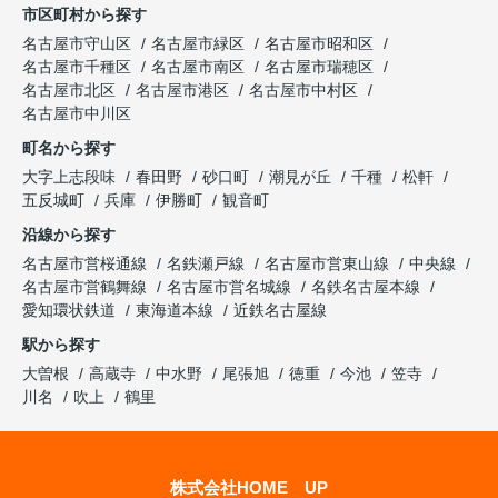
市区町村から探す
名古屋市守山区
名古屋市緑区
名古屋市昭和区
名古屋市千種区
名古屋市南区
名古屋市瑞穂区
名古屋市北区
名古屋市港区
名古屋市中村区
名古屋市中川区
町名から探す
大字上志段味
春田野
砂口町
潮見が丘
千種
松軒
五反城町
兵庫
伊勝町
観音町
沿線から探す
名古屋市営桜通線
名鉄瀬戸線
名古屋市営東山線
中央線
名古屋市営鶴舞線
名古屋市営名城線
名鉄名古屋本線
愛知環状鉄道
東海道本線
近鉄名古屋線
駅から探す
大曽根
高蔵寺
中水野
尾張旭
徳重
今池
笠寺
川名
吹上
鶴里
株式会社HOME UP