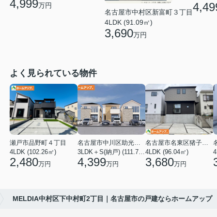
4,999
4,49
万円
名古屋市中村区新富町３丁目
4LDK (91.09㎡)
3,690
万円
よく見られている物件
瀬戸市品野町４丁目
名古屋市中川区助光１丁目
名古屋市名東区猪子石１丁目
4LDK (102.26㎡)
3LDK＋S(納戸) (111.78㎡)
4LDK (96.04㎡)
4
2,480
4,399
3,680
万円
万円
万円
MELDIA中村区下中村町2丁目｜名古屋市の戸建ならホームアップ