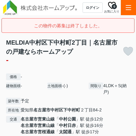
0
ログイン
お気に入り
この物件の募集は終了しました。
MELDIA中村区下中村町2丁目｜名古屋市
の戸建ならホームアップ
-
-
価格
-
-(-)
4LDK＋S(納
建物面積
土地面積
間取り
戸)
予定
築年数
愛知県
名古屋市中村区
下中村町
２丁目84-2
所在地
名古屋市営東山線
「
中村公園
」駅 徒歩12分
交通
名古屋市営東山線
「
中村日赤
」駅 徒歩16分
名古屋市営桜通線
「
太閤通
」駅 徒歩17分