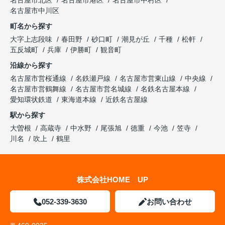
名古屋市北区
名古屋市港区
名古屋市中村区
名古屋市中川区
町名から探す
大字上志段味
春田野
砂口町
潮見が丘
千種
松軒
五反城町
兵庫
伊勝町
観音町
沿線から探す
名古屋市営桜通線
名鉄瀬戸線
名古屋市営東山線
中央線
名古屋市営鶴舞線
名古屋市営名城線
名鉄名古屋本線
愛知環状鉄道
東海道本線
近鉄名古屋線
駅から探す
大曽根
高蔵寺
中水野
尾張旭
徳重
今池
笠寺
川名
吹上
鶴里
株式会社HOME UP
052-339-3630
お問い合わせ