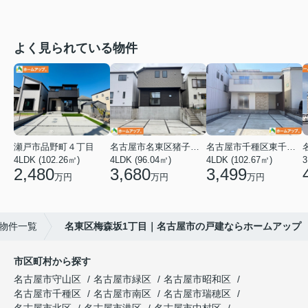
よく見られている物件
瀬戸市品野町４丁目
名古屋市名東区猪子石１丁目
名古屋市千種区東千種台
4LDK (102.26㎡)
4LDK (96.04㎡)
4LDK (102.67㎡)
2,480
3,680
3,499
万円
万円
万円
物件一覧
名東区梅森坂1丁目｜名古屋市の戸建ならホームアップ
市区町村から探す
名古屋市守山区
名古屋市緑区
名古屋市昭和区
名古屋市千種区
名古屋市南区
名古屋市瑞穂区