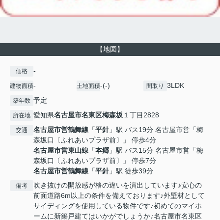
【地図】
-
価格
-
-(-)
3LDK
建物面積
土地面積
間取り
予定
築年数
愛知県
名古屋市名東区
梅森坂
１丁目2828
所在地
名古屋市営鶴舞線
「
平針
」駅 バス19分 名古屋市営「梅
交通
森坂口〔ふれあいプラザ前〕」 停歩4分
名古屋市営東山線
「
本郷
」駅 バス15分 名古屋市営「梅
森坂口〔ふれあいプラザ前〕」 停歩7分
名古屋市営鶴舞線
「
平針
」駅 徒歩39分
吹き抜けの開放感が格の違いを演出しています♪安心の
備考
前面道路6m以上の条件を備えております♪外壁材として
サイディングを使用している物件です♪初めてのマイホ
ームに新築戸建てはいかがでしょうか♪名古屋市名東区