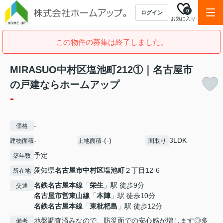
0
ログイン
お気に入り
この物件の募集は終了しました。
MIRASUO中村区塩池町212①｜名古屋市
の戸建ならホームアップ
-
-
価格
-
-(-)
3LDK
建物面積
土地面積
間取り
予定
築年数
愛知県
名古屋市中村区
塩池町
２丁目12-6
所在地
名鉄名古屋本線
「
栄生
」駅 徒歩9分
交通
名古屋市営東山線
「
本陣
」駅 徒歩10分
名鉄名古屋本線
「
東枇杷島
」駅 徒歩12分
地盤調査済みなので、防災面での安心感が増します◎多
備考