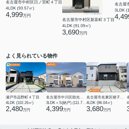
名古屋市中村区日ノ宮町４丁目
名古屋
4LDK (93.57㎡)
3LDK (
4,999
4,49
万円
名古屋市中村区新富町３丁目
4LDK (91.09㎡)
3,690
万円
よく見られている物件
瀬戸市品野町４丁目
名古屋市中川区助光１丁目
名古屋市名東区猪子石１丁目
4LDK (102.26㎡)
3LDK＋S(納戸) (111.78㎡)
4LDK (96.04㎡)
4
2,480
4,399
3,680
万円
万円
万円