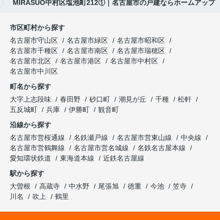
MIRASUO中村区塩池町212①｜名古屋市の戸建ならホームアップ
市区町村から探す
名古屋市守山区
名古屋市緑区
名古屋市昭和区
名古屋市千種区
名古屋市南区
名古屋市瑞穂区
名古屋市北区
名古屋市港区
名古屋市中村区
名古屋市中川区
町名から探す
大字上志段味
春田野
砂口町
潮見が丘
千種
松軒
五反城町
兵庫
伊勝町
観音町
沿線から探す
名古屋市営桜通線
名鉄瀬戸線
名古屋市営東山線
中央線
名古屋市営鶴舞線
名古屋市営名城線
名鉄名古屋本線
愛知環状鉄道
東海道本線
近鉄名古屋線
駅から探す
大曽根
高蔵寺
中水野
尾張旭
徳重
今池
笠寺
川名
吹上
鶴里