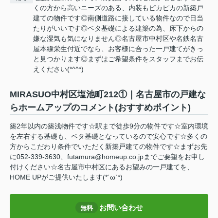
くの方から高いニーズのある、内装もピカピカの新築戸
建ての物件です◎南側道路に接している物件なので日当
たりがいいです◎ベタ基礎による建築の為、床下からの
嫌な湿気も気になりません◎名古屋市中村区や名鉄名古
屋本線栄生付近でなら、お客様に合った一戸建てがきっ
と見つかります◎まずはご希望条件をスタッフまでお伝
えください(*^^*)
MIRASUO中村区塩池町212①｜名古屋市の戸建な
らホームアップのコメント(おすすめポイント)
築2年以内の築浅物件です☆駅まで徒歩9分の物件です☆室内環境
を左右する基礎も、ベタ基礎となっているので安心です☆多くの
方からこだわり条件でいただく新築戸建ての物件です☆まずお先
に052-339-3630、futamura@homeup.co.jpまでご要望をお申し
付けください☆名古屋市中村区にあるお望みの一戸建てを、
HOME UPがご提供いたします(*´ω`*)
お問い合わせ
無料