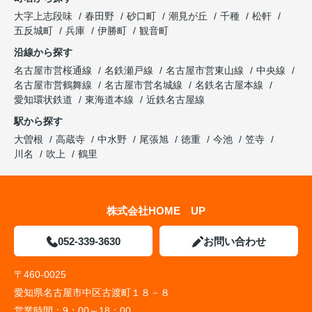
大字上志段味
春田野
砂口町
潮見が丘
千種
松軒
五反城町
兵庫
伊勝町
観音町
沿線から探す
名古屋市営桜通線
名鉄瀬戸線
名古屋市営東山線
中央線
名古屋市営鶴舞線
名古屋市営名城線
名鉄名古屋本線
愛知環状鉄道
東海道本線
近鉄名古屋線
駅から探す
大曽根
高蔵寺
中水野
尾張旭
徳重
今池
笠寺
川名
吹上
鶴里
株式会社HOME UP
052-339-3630
お問い合わせ
〒460-0025
愛知県名古屋市中区古渡町１８－８
営業時間：
9：00～18：00