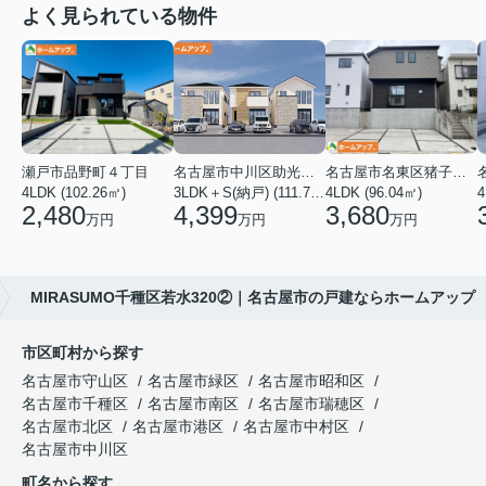
よく見られている物件
瀬戸市品野町４丁目
名古屋市中川区助光１丁目
名古屋市名東区猪子石１丁目
4LDK (102.26㎡)
3LDK＋S(納戸) (111.78㎡)
4LDK (96.04㎡)
4
2,480
4,399
3,680
万円
万円
万円
MIRASUMO千種区若水320②｜名古屋市の戸建ならホームアップ
市区町村から探す
名古屋市守山区
名古屋市緑区
名古屋市昭和区
名古屋市千種区
名古屋市南区
名古屋市瑞穂区
名古屋市北区
名古屋市港区
名古屋市中村区
名古屋市中川区
町名から探す