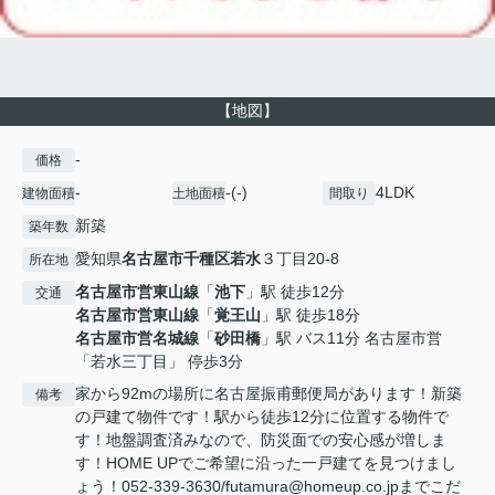
【地図】
-
価格
-
-(-)
4LDK
建物面積
土地面積
間取り
新築
築年数
愛知県
名古屋市千種区
若水
３丁目20-8
所在地
名古屋市営東山線
「
池下
」駅 徒歩12分
交通
名古屋市営東山線
「
覚王山
」駅 徒歩18分
名古屋市営名城線
「
砂田橋
」駅 バス11分 名古屋市営
「若水三丁目」 停歩3分
家から92mの場所に名古屋振甫郵便局があります！新築
備考
の戸建て物件です！駅から徒歩12分に位置する物件で
す！地盤調査済みなので、防災面での安心感が増しま
す！HOME UPでご希望に沿った一戸建てを見つけまし
ょう！052-339-3630/futamura@homeup.co.jpまでこだ