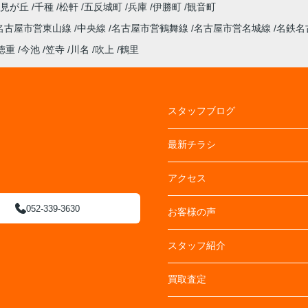
潮見が丘
千種
松軒
五反城町
兵庫
伊勝町
観音町
名古屋市営東山線
中央線
名古屋市営鶴舞線
名古屋市営名城線
名鉄名
徳重
今池
笠寺
川名
吹上
鶴里
スタッフブログ
最新チラシ
アクセス
052-339-3630
お客様の声
スタッフ紹介
買取査定