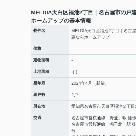
MELDIA天白区福池2丁目｜名古屋市の戸
ホームアップの基本情報
物件名
MELDIA天白区福池2丁目｜名古
建ならホームアップ
価格
-
建物面積
-
土地面積
-(-)
築年月
2024年4月（新築）
総戸数
2戸
所在地
愛知県
名古屋市天白区
福池
２丁目1
交通
名古屋市営桜通線
「
野並
」駅 徒歩
名古屋市営桜通線
「
鳴子北
」駅 徒
分