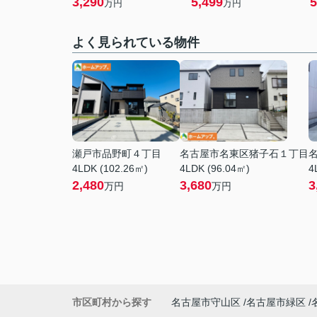
3,290
5,499
5
万円
万円
よく見られている物件
瀬戸市品野町４丁目
名古屋市名東区猪子石１丁目
4LDK (102.26㎡)
4LDK (96.04㎡)
4
2,480
3,680
3
万円
万円
市区町村から探す
名古屋市守山区
名古屋市緑区