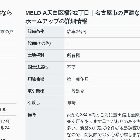
建なら
MELDIA天白区福池2丁目｜名古屋市の戸建
ホームアップの詳細情報
屋市の戸
設備条件
駐車2台可
設備(その他)
-
土地権利
所有権
国土法届出
不要
用途地域
第一種住居
取引態様
一般媒介
引渡し
即時
00
備考
家から334mのところに豊田信用金庫
17分
並支店があります◎こだわりのある
歩24
多い、新築の戸建て物件◎地盤調査
なので、防災面での安心感が増しま