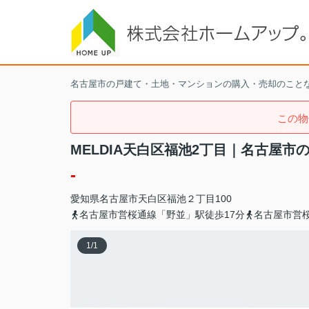
名古屋市の戸建て・土地・マンションの購入・売却のこと
この物
MELDIA天白区福池2丁目｜名古屋
-
愛知県
名古屋市天白区
福池
２丁目100
名古屋市営桜通線「野並」駅徒歩17分
名古屋市営
1
/
1