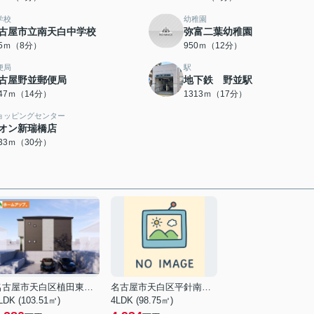
学校
幼稚園
古屋市立南天白中学校
弥富二葉幼稚園
95ｍ（8分）
950ｍ（12分）
便局
駅
古屋野並郵便局
地下鉄 野並駅
047ｍ（14分）
1313ｍ（17分）
ョッピングセンター
オン新瑞橋店
333ｍ（30分）
名古屋市天白区植田東１丁目
名古屋市天白区平針南２丁目
LDK (103.51㎡)
4LDK (98.75㎡)