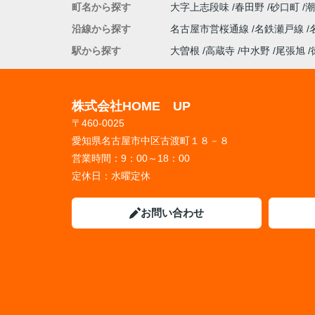
町名から探す
大字上志段味
春田野
砂口町
沿線から探す
名古屋市営桜通線
名鉄瀬戸線
駅から探す
大曽根
高蔵寺
中水野
尾張旭
株式会社HOME UP
〒460-0025
愛知県名古屋市中区古渡町１８－８
営業時間：
9：00～18：00
定休日：
水曜定休
お問い合わせ