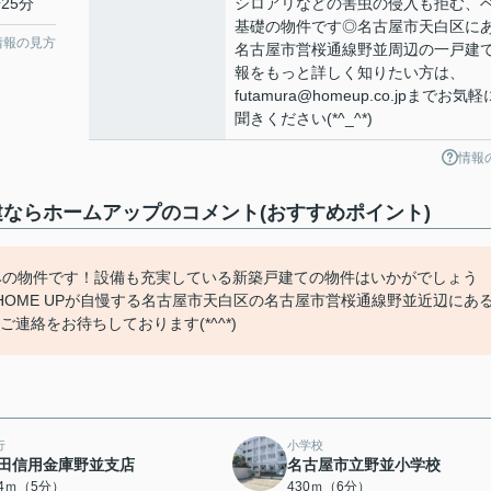
25分
シロアリなどの害虫の侵入も拒む、
基礎の物件です◎名古屋市天白区に
情報の見方
名古屋市営桜通線野並周辺の一戸建
報をもっと詳しく知りたい方は、
futamura@homeup.co.jpまでお気
聞きください(*^_^*)
情報
建ならホームアップのコメント(おすすめポイント)
みの物件です！設備も充実している新築戸建ての物件はいかがでしょう
OME UPが自慢する名古屋市天白区の名古屋市営桜通線野並近辺にあ
にご連絡をお待ちしております(*^^*)
行
小学校
田信用金庫野並支店
名古屋市立野並小学校
34ｍ（5分）
430ｍ（6分）