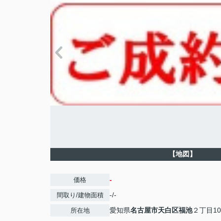
【地図】
-
価格
-/-
間取り/建物面積
愛知県
名古屋市天白区
福池
２丁目10
所在地