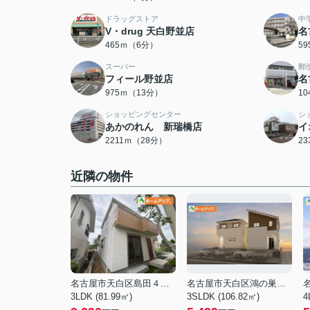
ドラッグストア
中
V・drug 天白野並店
名
465ｍ（6分）
5
スーパー
郵
フィール野並店
名
975ｍ（13分）
1
ショッピングセンター
シ
あかのれん 新瑞橋店
イ
2211ｍ（28分）
2
近隣の物件
名古屋市天白区島田４丁目
名古屋市天白区鴻の巣２丁目
3LDK (81.99㎡)
3SLDK (106.82㎡)
4