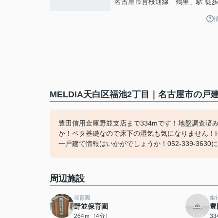
名古屋市営桜通線
「
鶴里
」駅 徒歩
MELDIA天白区福池2丁目｜名古屋市の戸
豊田信用金庫野並支店まで334mです！地盤調査済
か！ベタ基礎なので床下の湿気も気になりません！H
一戸建て情報はいかがでしょうか！052-339-3630
周辺施設
保育園
銀
野並保育園
豊
264ｍ（4分）
3