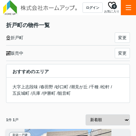
0
ログイン
お気に入り
折戸町の物件一覧
折戸町
変更
販売中
変更
おすすめのエリア
大字上志段味
/
春田野
/
砂口町
/
潮見が丘
/
千種
/
松軒
/
五反城町
/
兵庫
/
伊勝町
/
観音町
1
件
1
戸
新築一戸建