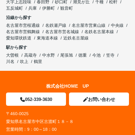
大字上志段味
春田野
砂口町
潮見が丘
千種
松軒
五反城町
兵庫
伊勝町
観音町
沿線から探す
名古屋市営桜通線
名鉄瀬戸線
名古屋市営東山線
中央線
名古屋市営鶴舞線
名古屋市営名城線
名鉄名古屋本線
愛知環状鉄道
東海道本線
近鉄名古屋線
駅から探す
大曽根
高蔵寺
中水野
尾張旭
徳重
今池
笠寺
川名
吹上
鶴里
株式会社HOME UP
052-339-3630
お問い合わせ
〒460-0025
愛知県名古屋市中区古渡町１８－８
営業時間：
9：00～18：00