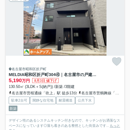
名古屋市昭和区折戸町
MELDIA昭和区折戸町304④｜名古屋市の戸建ならホームアップ
5,190
万円
8月3日 値下げ
130.50㎡ (3LDK＋S(納戸)) /新築 /3階建
名古屋市営桜通線「吹上」駅 徒歩13分
名古屋市営鶴舞線「川名」駅 徒歩15分
駐車2台可
閑静な住宅地
耐震構造
公共下水
新築
デザイン性のあるシステムキッチン付きなので、キッチンがお洒落なス
ペースになっています◎落ち着きのある整然とした街並みです...
もっと