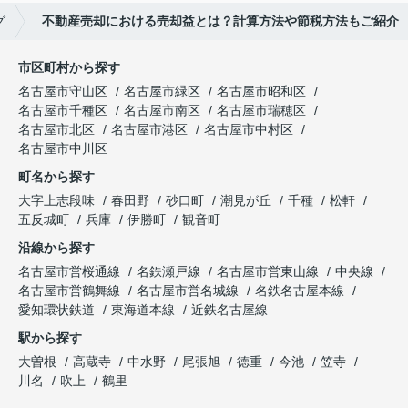
グ
不動産売却における売却益とは？計算方法や節税方法もご紹介
市区町村から探す
名古屋市守山区
名古屋市緑区
名古屋市昭和区
名古屋市千種区
名古屋市南区
名古屋市瑞穂区
名古屋市北区
名古屋市港区
名古屋市中村区
名古屋市中川区
町名から探す
大字上志段味
春田野
砂口町
潮見が丘
千種
松軒
五反城町
兵庫
伊勝町
観音町
沿線から探す
名古屋市営桜通線
名鉄瀬戸線
名古屋市営東山線
中央線
名古屋市営鶴舞線
名古屋市営名城線
名鉄名古屋本線
愛知環状鉄道
東海道本線
近鉄名古屋線
駅から探す
大曽根
高蔵寺
中水野
尾張旭
徳重
今池
笠寺
川名
吹上
鶴里