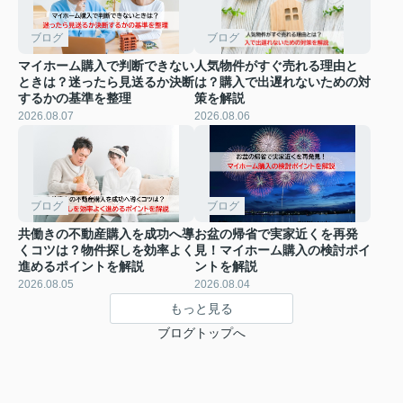
ブログ
ブログ
マイホーム購入で判断できない
人気物件がすぐ売れる理由と
ときは？迷ったら見送るか決断
は？購入で出遅れないための対
するかの基準を整理
策を解説
2026.08.07
2026.08.06
ブログ
ブログ
共働きの不動産購入を成功へ導
お盆の帰省で実家近くを再発
くコツは？物件探しを効率よく
見！マイホーム購入の検討ポイ
進めるポイントを解説
ントを解説
2026.08.05
2026.08.04
もっと見る
ブログトップへ