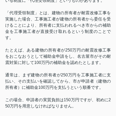
いる制度に「代理受領制度」というものがあります。
「代理受領制度」とは、建物の所有者が耐震改修工事を
実施した場合、工事施工者が建物の所有者から委任を受
けることにより、所有者に支払われるべき市からの補助
金を工事施工者が直接受け取れるという制度のことで
す。
たとえば、ある建物の所有者が
250
万円の耐震改修工事
をおこなおうとして補助金申請をし、名古屋市がその耐
震対策に対して
100
万円の補助金を認めたとします。
通常は、まず建物の所有者が
250
万円を工事施工者に支
払い、その支払いを確認してから、市が申請者（建物の
所有者）に補助金
100
万円を支払うという順番です。
この場合、申請者の実質負担は
150
万円ですが、初めに
2
50
万円を用意しなければなりません。