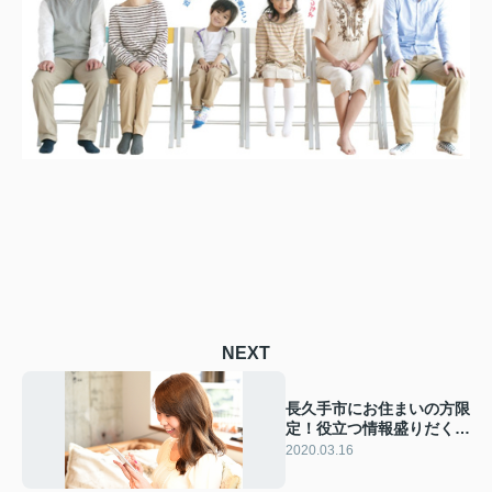
NEXT
長久手市にお住まいの方限
定！役立つ情報盛りだくさ
んの子育てアプリ
2020.03.16