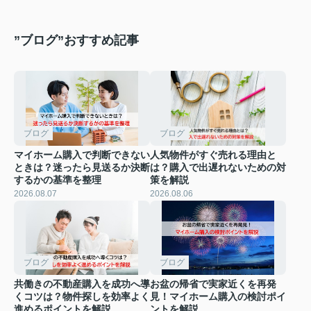
”ブログ”おすすめ記事
ブログ
ブログ
マイホーム購入で判断できない
人気物件がすぐ売れる理由と
ときは？迷ったら見送るか決断
は？購入で出遅れないための対
するかの基準を整理
策を解説
2026.08.07
2026.08.06
ブログ
ブログ
共働きの不動産購入を成功へ導
お盆の帰省で実家近くを再発
くコツは？物件探しを効率よく
見！マイホーム購入の検討ポイ
進めるポイントを解説
ントを解説