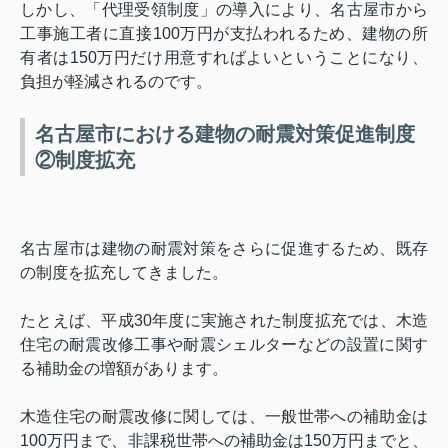
しかし、「代理受領制度」の導入により、名古屋市から
工事施工者に直接
100
万円が支払われるため、建物の所
有者は
150
万円だけ用意すればよいということになり、
負担が軽減されるのです。
名古屋市における建物の耐震対策促進制度
②制度拡充
名古屋市は建物の耐震対策をさらに促進するため、既存
の制度を拡充してきました。
たとえば、平成
30
年度に実施された制度拡充では、木造
住宅の耐震改修工事や耐震シェルターなどの設置に関す
る補助金の増額があります。
木造住宅の耐震改修に関しては、一般世帯への補助金は
100
万円まで、非課税世帯への補助金は
150
万円までと、