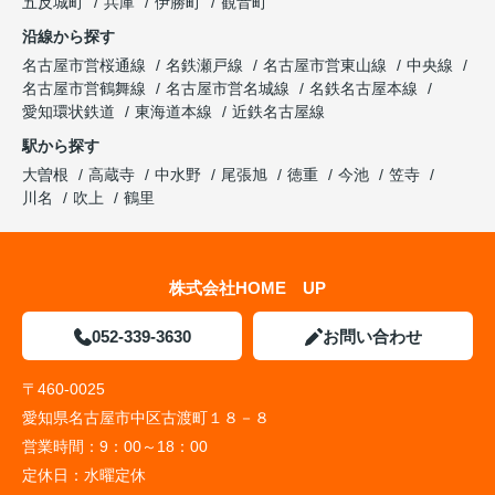
五反城町
兵庫
伊勝町
観音町
沿線から探す
名古屋市営桜通線
名鉄瀬戸線
名古屋市営東山線
中央線
名古屋市営鶴舞線
名古屋市営名城線
名鉄名古屋本線
愛知環状鉄道
東海道本線
近鉄名古屋線
駅から探す
大曽根
高蔵寺
中水野
尾張旭
徳重
今池
笠寺
川名
吹上
鶴里
株式会社HOME UP
052-339-3630
お問い合わせ
〒460-0025
愛知県名古屋市中区古渡町１８－８
営業時間：
9：00～18：00
定休日：
水曜定休