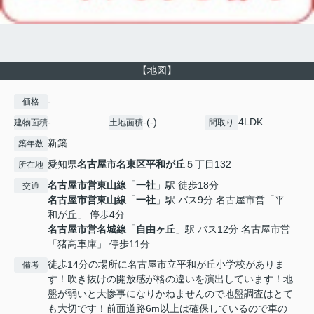
【地図】
-
価格
-
-(-)
4LDK
建物面積
土地面積
間取り
新築
築年数
愛知県
名古屋市名東区
平和が丘
５丁目132
所在地
名古屋市営東山線
「
一社
」駅 徒歩18分
交通
名古屋市営東山線
「
一社
」駅 バス9分 名古屋市営「平
和が丘」 停歩4分
名古屋市営名城線
「
自由ヶ丘
」駅 バス12分 名古屋市営
「猪高車庫」 停歩11分
徒歩14分の場所に名古屋市立平和が丘小学校がありま
備考
す！吹き抜けの開放感が格の違いを演出しています！地
盤が弱いと大惨事になりかねませんので地盤調査はとて
も大切です！前面道路6m以上は確保しているので車の