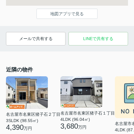
地図アプリで見る
メールで共有する
LINEで共有する
近隣の物件
名古屋市名東区猪子石１丁目
名古屋市名東区猪子石２丁目
4LDK (96.04㎡)
3SLDK (98.55㎡)
名古屋市
3,680
4,390
万円
万円
4LDK (87