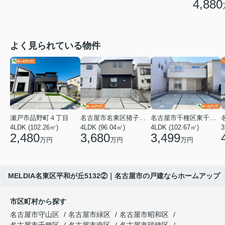
4,880
よく見られている物件
瀬戸市品野町４丁目
名古屋市名東区猪子石１丁目
名古屋市千種区東千種台
4LDK (102.26㎡)
4LDK (96.04㎡)
4LDK (102.67㎡)
2,480
3,680
3,499
万円
万円
万円
MELDIA名東区平和が丘5132②｜名古屋市の戸建ならホームアップ
市区町村から探す
名古屋市守山区
名古屋市緑区
名古屋市昭和区