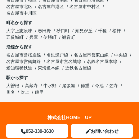
名古屋市千種区
名古屋市南区
名古屋市瑞穂区
名古屋市北区
名古屋市港区
名古屋市中村区
名古屋市中川区
町名から探す
大字上志段味
春田野
砂口町
潮見が丘
千種
松軒
五反城町
兵庫
伊勝町
観音町
沿線から探す
名古屋市営桜通線
名鉄瀬戸線
名古屋市営東山線
中央線
名古屋市営鶴舞線
名古屋市営名城線
名鉄名古屋本線
愛知環状鉄道
東海道本線
近鉄名古屋線
駅から探す
大曽根
高蔵寺
中水野
尾張旭
徳重
今池
笠寺
川名
吹上
鶴里
株式会社HOME UP
052-339-3630
お問い合わせ