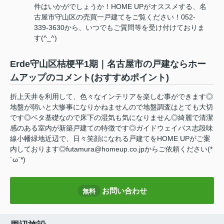
件はいかがでしょうか！HOME UPがオススメする、名
古屋市守山区の売買一戸建てをご覧ください！052-
339-3630から、いつでもご質問等を受け付けておりま
す(^_^)
Erde守山区桔梗平1期｜名古屋市の戸建ならホー
ムアップのコメント(おすすめポイント)
折上天井を利用して、色々なインテリアを楽しむ事ができます◎
地盤が弱いと大惨事になりかねませんので地盤調査はとても大切
です◎ベタ基礎なので床下の湿気も気になりません◎綺麗で清潔
感のある室内が新築戸建ての特徴です◎ガイドウェイバス志段味
線小幡緑地近辺で、日々笑顔になれる戸建てをHOME UPがご案
内しております◎futamura@homeup.co.jpからご依頼ください(*
´ω`*)
お問い合わせ
無料