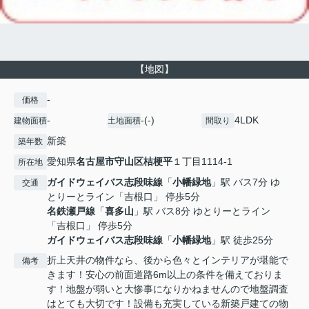
【地図】
-
価格
-
-(-)
4LDK
建物面積
土地面積
間取り
新築
築年数
愛知県
名古屋市守山区
桔梗平
１丁目1114-1
所在地
ガイドウェイバス志段味線
「
小幡緑地
」駅 バス7分 ゆ
交通
とりーとライン「吉根口」 停歩5分
名鉄瀬戸線
「
喜多山
」駅 バス8分 ゆとりーとライン
「吉根口」 停歩5分
ガイドウェイバス志段味線
「
小幡緑地
」駅 徒歩25分
折上天井の物件なら、後から色々とインテリアが堪能で
備考
きます！安心の前面道路6m以上の条件を備えておりま
す！地盤が弱いと大惨事になりかねませんので地盤調査
はとても大切です！設備も充実している新築戸建ての物