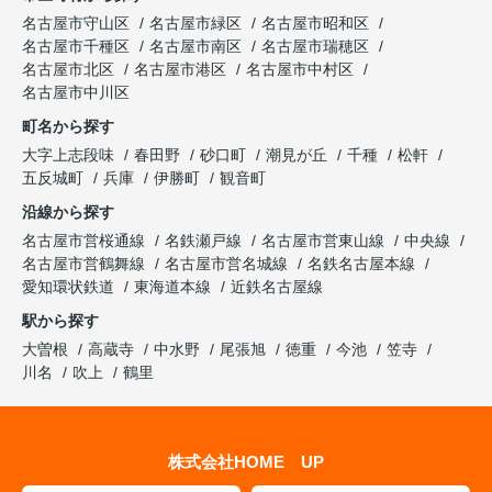
名古屋市守山区
名古屋市緑区
名古屋市昭和区
名古屋市千種区
名古屋市南区
名古屋市瑞穂区
名古屋市北区
名古屋市港区
名古屋市中村区
名古屋市中川区
町名から探す
大字上志段味
春田野
砂口町
潮見が丘
千種
松軒
五反城町
兵庫
伊勝町
観音町
沿線から探す
名古屋市営桜通線
名鉄瀬戸線
名古屋市営東山線
中央線
名古屋市営鶴舞線
名古屋市営名城線
名鉄名古屋本線
愛知環状鉄道
東海道本線
近鉄名古屋線
駅から探す
大曽根
高蔵寺
中水野
尾張旭
徳重
今池
笠寺
川名
吹上
鶴里
株式会社HOME UP