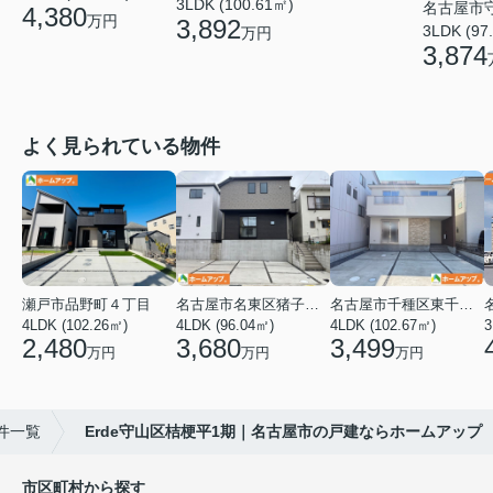
3LDK (100.61㎡)
名古屋市
4,380
万円
3,892
3LDK (97
万円
3,874
よく見られている物件
瀬戸市品野町４丁目
名古屋市名東区猪子石１丁目
名古屋市千種区東千種台
4LDK (102.26㎡)
4LDK (96.04㎡)
4LDK (102.67㎡)
2,480
3,680
3,499
万円
万円
万円
件一覧
Erde守山区桔梗平1期｜名古屋市の戸建ならホームアップ
市区町村から探す