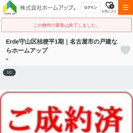
0
ログイン
お気に入り
この物件の募集は終了しました。
Erde守山区桔梗平1期｜名古屋市の戸建な
らホームアップ
-
1
/
1