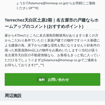
ょうか◎futamura@homeup.co.jpからお気軽にご連絡
ください(#^^#)
Terrechez天白区土原2期｜名古屋市の戸建ならホ
ームアップのコメント(おすすめポイント)
家から470mのところに名古屋島田郵便局があります☆多くの方
からこだわり条件でいただく新築戸建ての物件です☆ベタ基礎に
よる建築の為、床下からの嫌な湿気も気になりません☆好条件の
揃った前面道路6m以上の物件をお薦めいたします☆当社が扱う
名古屋市天白区の不動産情報なら、お客様もきっと気に入ってい
ただけるでしょう☆まずはfutamura@homeup.co.jpでご連絡を
お待ちしております(*^_^*)
お問い合わせ
無料
周辺施設