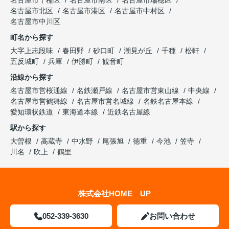
名古屋市千種区
名古屋市南区
名古屋市瑞穂区
名古屋市北区
名古屋市港区
名古屋市中村区
名古屋市中川区
町名から探す
大字上志段味
春田野
砂口町
潮見が丘
千種
松軒
五反城町
兵庫
伊勝町
観音町
沿線から探す
名古屋市営桜通線
名鉄瀬戸線
名古屋市営東山線
中央線
名古屋市営鶴舞線
名古屋市営名城線
名鉄名古屋本線
愛知環状鉄道
東海道本線
近鉄名古屋線
駅から探す
大曽根
高蔵寺
中水野
尾張旭
徳重
今池
笠寺
川名
吹上
鶴里
株式会社HOME UP
052-339-3630
お問い合わせ