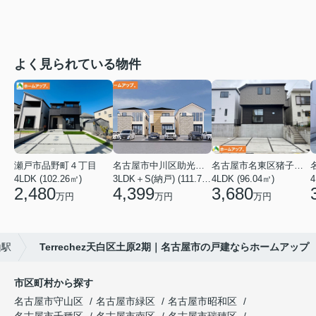
よく見られている物件
瀬戸市品野町４丁目
名古屋市中川区助光１丁目
名古屋市名東区猪子石１丁目
4LDK (102.26㎡)
3LDK＋S(納戸) (111.78㎡)
4LDK (96.04㎡)
4
2,480
4,399
3,680
万円
万円
万円
山駅
Terrechez天白区土原2期｜名古屋市の戸建ならホームアップ
市区町村から探す
名古屋市守山区
名古屋市緑区
名古屋市昭和区