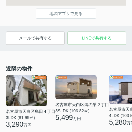
地図アプリで見る
メールで共有する
LINEで共有する
近隣の物件
名古屋市天白区鴻の巣２丁目
名古屋市天
3SLDK (106.82㎡)
名古屋市天白区島田４丁目
4LDK (103.
5,499
3LDK (81.99㎡)
万円
5,280
3,290
万
万円