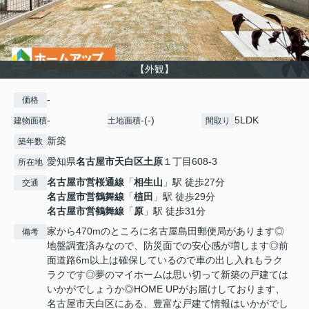
【外観】
-
価格
-
-(-)
5LDK
建物面積
土地面積
間取り
新築
築年数
愛知県
名古屋市天白区
土原
１丁目608-3
所在地
名古屋市営桜通線
「
相生山
」駅 徒歩27分
交通
名古屋市営鶴舞線
「
植田
」駅 徒歩29分
名古屋市営鶴舞線
「
原
」駅 徒歩31分
家から470mのところに名古屋島田郵便局があります◎
備考
地盤調査済みなので、防災面での安心感が増します◎前
面道路6m以上は確保しているので車の出し入れもラク
ラクです◎夢のマイホームは思い切って新築の戸建ては
いかがでしょうか◎HOME UPがお届けしております、
名古屋市天白区にある、豊富な戸建て情報はいかがでし