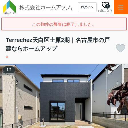
0
ログイン
お気に入り
この物件の募集は終了しました。
Terrechez天白区土原2期｜名古屋市の戸
建ならホームアップ
-
1
/
2