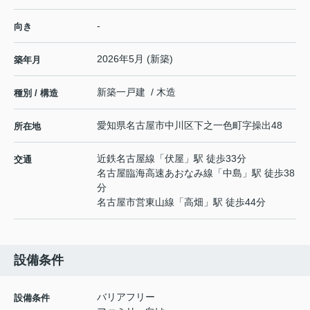
-
向き
2026年5月 (新築)
築年月
新築一戸建 / 木造
種別 / 構造
愛知県
名古屋市中川区
下之一色町
字操出48
所在地
近鉄名古屋線
「
伏屋
」駅 徒歩33分
交通
名古屋臨海高速あおなみ線
「
中島
」駅 徒歩38
分
名古屋市営東山線
「
高畑
」駅 徒歩44分
設備条件
バリアフリー
設備条件