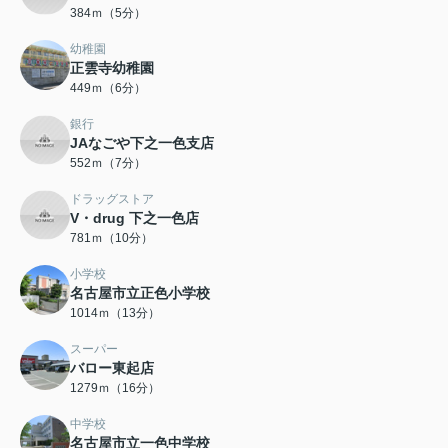
384ｍ（5分）
幼稚園
正雲寺幼稚園
449ｍ（6分）
銀行
JAなごや下之一色支店
552ｍ（7分）
ドラッグストア
V・drug 下之一色店
781ｍ（10分）
小学校
名古屋市立正色小学校
1014ｍ（13分）
スーパー
バロー東起店
1279ｍ（16分）
中学校
名古屋市立一色中学校