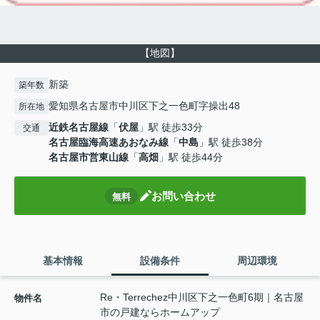
【地図】
新築
築年数
愛知県名古屋市中川区下之一色町字操出48
所在地
近鉄名古屋線
「
伏屋
」駅 徒歩33分
交通
名古屋臨海高速あおなみ線
「
中島
」駅 徒歩38分
名古屋市営東山線
「
高畑
」駅 徒歩44分
お問い合わせ
無料
基本情報
設備条件
周辺環境
Re・Terrechez中川区下之一色町6期｜名古屋
物件名
市の戸建ならホームアップ