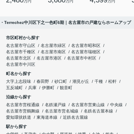
万円
万円
万円
e・Terrechez中川区下之一色町6期｜名古屋市の戸建ならホームアップ
市区町村から探す
名古屋市守山区
名古屋市緑区
名古屋市昭和区
名古屋市千種区
名古屋市南区
名古屋市瑞穂区
名古屋市北区
名古屋市港区
名古屋市中村区
名古屋市中川区
町名から探す
大字上志段味
春田野
砂口町
潮見が丘
千種
松軒
五反城町
兵庫
伊勝町
観音町
沿線から探す
名古屋市営桜通線
名鉄瀬戸線
名古屋市営東山線
中央線
名古屋市営鶴舞線
名古屋市営名城線
名鉄名古屋本線
愛知環状鉄道
東海道本線
近鉄名古屋線
駅から探す