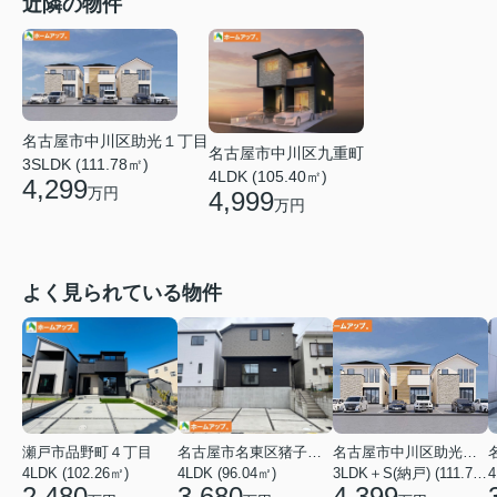
近隣の物件
名古屋市中川区助光１丁目
名古屋市中川区九重町
3SLDK (111.78㎡)
4LDK (105.40㎡)
4,299
万円
4,999
万円
よく見られている物件
瀬戸市品野町４丁目
名古屋市名東区猪子石１丁目
名古屋市中川区助光１丁目
4LDK (102.26㎡)
4LDK (96.04㎡)
3LDK＋S(納戸) (111.78㎡)
4
2,480
3,680
4,399