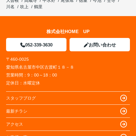
大曽根
高蔵寺
中水野
尾張旭
徳重
今池
笠寺
川名
吹上
鶴里
株式会社HOME UP
052-339-3630
お問い合わせ
〒460-0025
愛知県名古屋市中区古渡町１８－８
営業時間：
9：00～18：00
定休日：
水曜定休
スタッフブログ
最新チラシ
アクセス