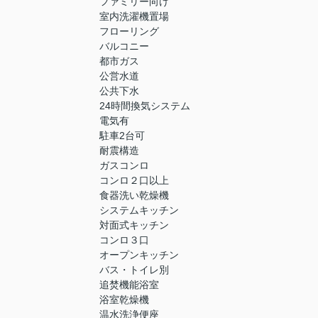
ファミリー向け
室内洗濯機置場
フローリング
バルコニー
都市ガス
公営水道
公共下水
24時間換気システム
電気有
駐車2台可
耐震構造
ガスコンロ
コンロ２口以上
食器洗い乾燥機
システムキッチン
対面式キッチン
コンロ３口
オープンキッチン
バス・トイレ別
追焚機能浴室
浴室乾燥機
温水洗浄便座