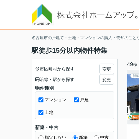
名古屋市の戸建て・土地・マンションの購入・売却のこと
駅徒歩15分以内物件特集
49
棟
市区町村から探す
変更
新築
沿線・駅から探す
変更
物件種別
マンション
戸建
土地
新築・中古
指定しない
新築
中古