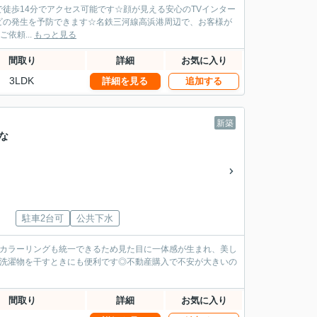
徒歩14分でアクセス可能です☆顔が見える安心のTVインター
ビの発生を予防できます☆名鉄三河線高浜港周辺で、お客様が
ご依頼...
もっと見る
間取り
詳細
お気に入り
3LDK
詳細を見る
追加する
新築
な
駐車2台可
公共下水
でカラーリングも統一できるため見た目に一体感が生まれ、美し
は洗濯物を干すときにも便利です◎不動産購入で不安が大きいの
間取り
詳細
お気に入り