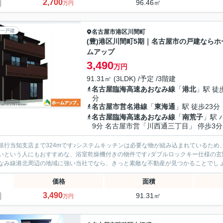
2,700
96.46㎡
万円
一戸建
名古屋市港区
川間町
(豊)港区川間町5期｜名古屋市の戸建ならホ
ムアップ
3,490
万円
91.31㎡ (3LDK) /予定 /3階建
名古屋臨海高速あおなみ線
「
港北
」駅 徒
分
名古屋市営名港線
「
東海通
」駅 徒歩23分
名古屋臨海高速あおなみ線
「
南荒子
」駅 
9分 名古屋市営「川西通三丁目」 停歩3分
銀行当知支店まで324mです♪システムキッチンは必要な物が組み込まれているため
いという人にもおすすめな、浴室乾燥機付きの物件です♪ダブルロックキー仕様の玄
なみ線港北周辺の地域に強い当社でなら、きっと素敵な不動産が見つかることでしょう
価格
面積
3,490
91.31㎡
万円