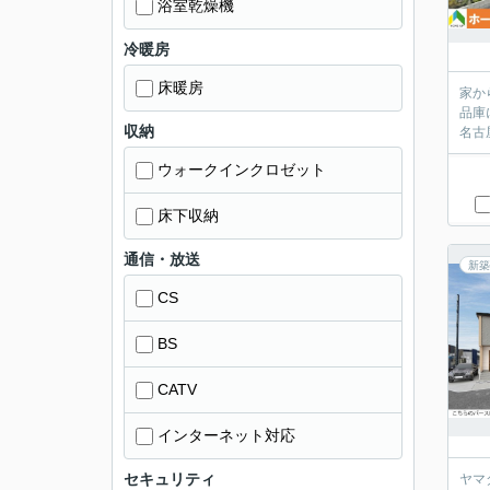
浴室乾燥機
冷暖房
床暖房
家か
品庫
収納
名古
ウォークインクロゼット
床下収納
通信・放送
新築
CS
BS
CATV
インターネット対応
セキュリティ
ヤマ