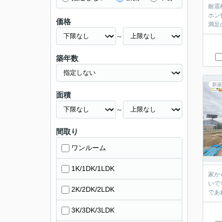
耐震
ホン
価格
満足の
～
築年数
新築
面積
～
間取り
ワンルーム
1K/1DK/1LDK
家か
いで
2K/2DK/2LDK
であれ
3K/3DK/3LDK