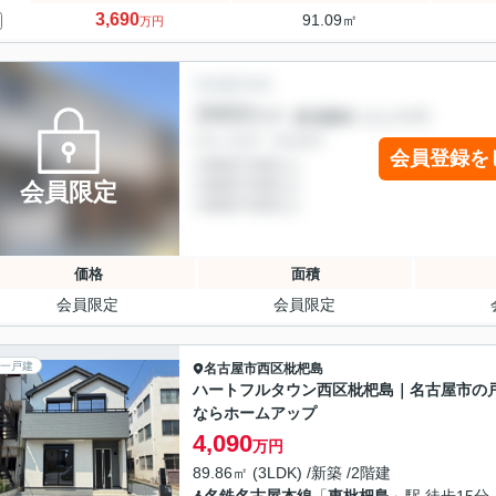
3,690
91.09㎡
万円
会員登録を
会員限定
価格
面積
会員限定
会員限定
一戸建
名古屋市西区
枇杷島
ハートフルタウン西区枇杷島｜名古屋市の
ならホームアップ
4,090
万円
89.86㎡ (3LDK) /新築 /2階建