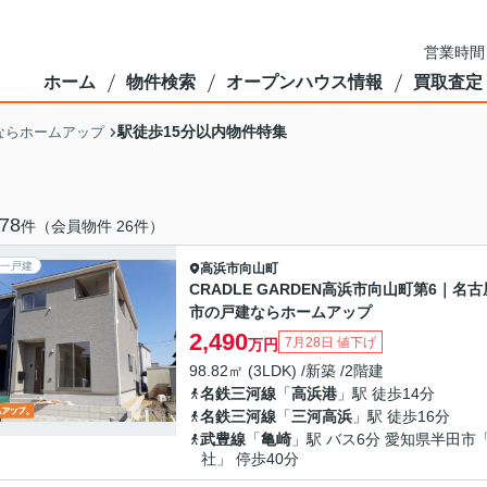
営業時間
ホーム
物件検索
オープンハウス情報
買取査定
駅徒歩15分以内物件特集
ならホームアップ
78
件（会員物件 26件）
一戸建
高浜市
向山町
CRADLE GARDEN高浜市向山町第6｜名古
市の戸建ならホームアップ
2,490
7月28日 値下げ
万円
98.82㎡ (3LDK) /新築 /2階建
名鉄三河線
「
高浜港
」駅 徒歩14分
名鉄三河線
「
三河高浜
」駅 徒歩16分
武豊線
「
亀崎
」駅 バス6分 愛知県半田市
社」 停歩40分