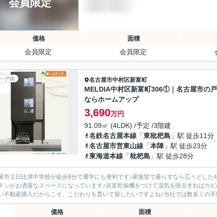
会員限定
価格
面積
会員限定
会員限定
一戸建
名古屋市中村区
新富町
MELDIA中村区新富町306①｜名古屋市の
ならホームアップ
3,690
万円
91.09㎡ (4LDK) /予定 /3階建
名鉄名古屋本線
「
東枇杷島
」駅 徒歩11分
名古屋市営東山線
「
本陣
」駅 徒歩23分
東海道本線
「
枇杷島
」駅 徒歩28分
屋市立日比津中学校が徒歩8分で通学にも便利です♪家族皆で暮らすなら広々とした4
チンがお洒落なスペースになっています♪浴室乾燥機をつけて湿気を除去すればカビ
い不動産購入だからこそ、こだわりを貫いて探したいですよね♪当社では数多くの不動
価格
面積