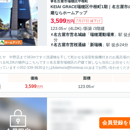
一戸建
名古屋市瑞穂区
中根町
KEIAI GRACE瑞穂区中根町1期｜名古屋市
建ならホームアップ
3,599
7月27日 値下げ
万円
123.05㎡ (4LDK) /新築 /3階建
名古屋市営名城線
「
瑞穂運動場東
」駅 徒
分
名古屋市営桜通線
「
新瑞橋
」駅 徒歩24分
ミヤ 中野店まで363mです☆洗濯物を干して乾かせる浴室乾燥機付きのお風呂場の
れる4LDKの物件はこちらです☆名古屋市瑞穂区の戸建て探しなら当社にお任せく
ています☆052-339-3630またはfutamura@homeup.co.jpまでお問い合わせください
価格
面積
3,599
123.05㎡
万円
会員登録を