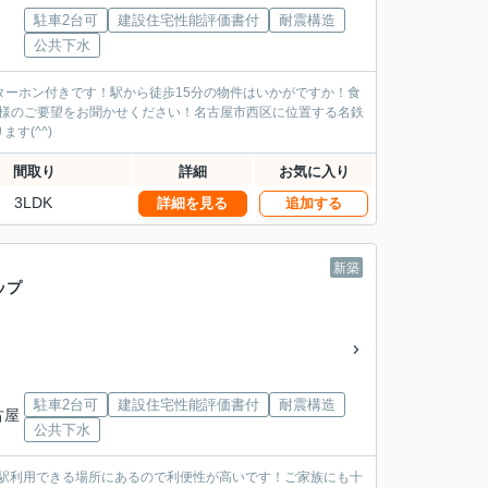
駐車2台可
建設住宅性能評価書付
耐震構造
公共下水
ンターホン付きです！駅から徒歩15分の物件はいかがですか！食
、お客様のご要望をお聞かせください！名古屋市西区に位置する名鉄
す(^^)
間取り
詳細
お気に入り
3LDK
詳細を見る
追加する
新築
ップ
駐車2台可
建設住宅性能評価書付
耐震構造
古屋
公共下水
2駅利用できる場所にあるので利便性が高いです！ご家族にも十