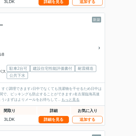
3LDK
詳細を見る
追加する
新築
ー
歩8
駐車2台可
建設住宅性能評価書付
耐震構造
バス
公共下水
、すぐ調理できます♪日中でなくても洗濯物を干せるため日中は
関で、ピッキングも防止することができます♪名古屋臨海高速
♪まずはよりメールをお待ちして...
もっと見る
間取り
詳細
お気に入り
3LDK
詳細を見る
追加する