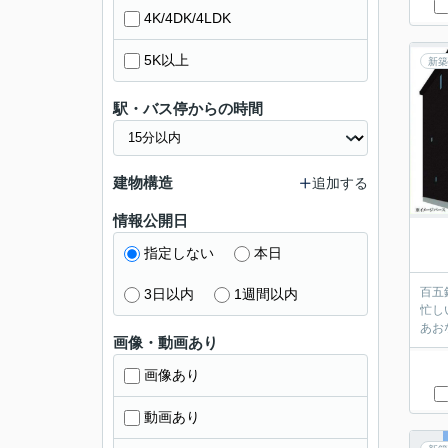
4K/4DK/4LDK
5K以上
新築
駅・バス停からの時間
建物構造
追加する
情報公開日
指定しない
本日
百五
3日以内
1週間以内
忙し
あお
画像・動画あり
画像あり
動画あり