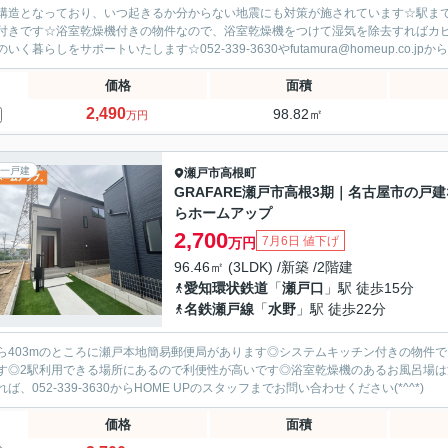
構造となっており、いつ起きるか分からない地震にも対策が施されています☆駅まで
付きです☆浴室乾燥機付きの物件なので、浴室乾燥機をつけて湿気を除去すればカ
いく暮らしをサポートいたします☆052-339-3630やfutamura@homeup.co.jpから
価格
面積
2,490
98.82㎡
万円
一戸建
瀬戸市
高根町
GRAFARE瀬戸市高根3期｜名古屋市の戸建
らホームアップ
2,700
7月6日 値下げ
万円
96.46㎡ (3LDK) /新築 /2階建
愛知環状鉄道
「
瀬戸口
」駅 徒歩15分
名鉄瀬戸線
「
水野
」駅 徒歩22分
ら403mのところに瀬戸本地簡易郵便局があります◎システムキッチン付きの物件
す◎2駅利用できる場所にあるので利便性が高いです◎浴室乾燥機のあるお風呂場
ば、052-339-3630からHOME UPのスタッフまでお問い合わせください(*^^*)
価格
面積