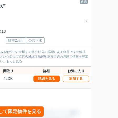
新築
の戸
歩13
駐車2台可
公共下水
ある物件です☆駅まで徒歩13分の場所にある物件です☆解放
ださい☆名古屋市営名城線瑞穂運動場東周辺の戸建て情報を豊富
...
もっと見る
間取り
詳細
お気に入り
4LDK
詳細を見る
追加する
して限定物件を見る