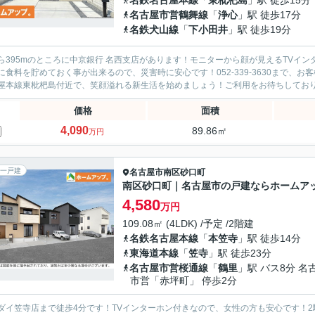
名鉄名古屋本線
「
東枇杷島
」駅 徒歩15分
名古屋市営鶴舞線
「
浄心
」駅 徒歩17分
名鉄犬山線
「
下小田井
」駅 徒歩19分
ら395mのところに中京銀行 名西支店があります！モニターから顔が見えるTVイ
に食料を貯めておく事が出来るので、災害時に安心です！052-339-3630まで
屋本線東枇杷島付近で、笑顔溢れる新生活を始めましょう！ご利用をお待ちしておりま
価格
面積
4,090
89.86㎡
万円
一戸建
名古屋市南区
砂口町
南区砂口町｜名古屋市の戸建ならホームア
4,580
万円
109.08㎡ (4LDK) /予定 /2階建
名鉄名古屋本線
「
本笠寺
」駅 徒歩14分
東海道本線
「
笠寺
」駅 徒歩23分
名古屋市営桜通線
「
鶴里
」駅 バス8分 名
市営「赤坪町」 停歩2分
ダイ笠寺店まで徒歩4分です！TVインターホン付きなので、女性の方も安心です！